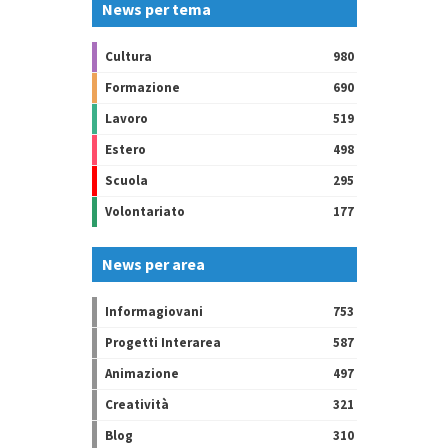
News per tema
Cultura
980
Formazione
690
Lavoro
519
Estero
498
Scuola
295
Volontariato
177
News per area
Informagiovani
753
Progetti Interarea
587
Animazione
497
Creatività
321
Blog
310