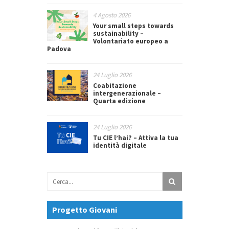
4 Agosto 2026
Your small steps towards
sustainability –
Volontariato europeo a
Padova
24 Luglio 2026
Coabitazione
intergenerazionale –
Quarta edizione
24 Luglio 2026
Tu CIE l’hai? – Attiva la tua
identità digitale
Progetto Giovani