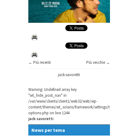
← Più recenti
Più vecchie →
jack-savoretti
Warning
: Undefined array key
"wt_hide_post_nav" in
/var/www/clients/client1/web32/web/wp-
content/themes/wt_solaris/framework/settings/theme-
options.php
on line
1244
jack-savoretti
News per tema