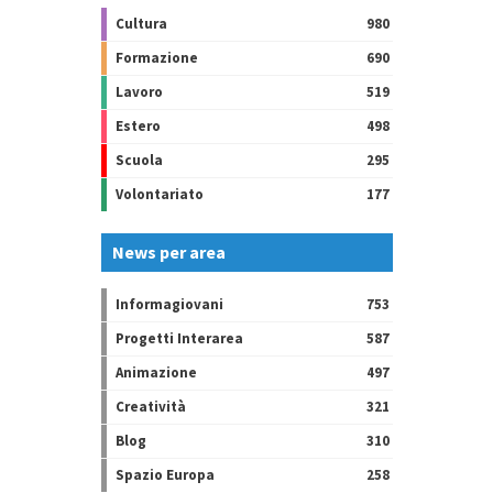
Cultura
980
Formazione
690
Lavoro
519
Estero
498
Scuola
295
Volontariato
177
News per area
Informagiovani
753
Progetti Interarea
587
Animazione
497
Creatività
321
Blog
310
Spazio Europa
258