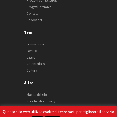
Progetti con le scuole
Progetti Interarea
Contatti
Padovanet
Temi
Formazione
Lavoro
Estero
Volontariato
Cultura
Altro
Mappa del sito
Note legali e privacy
Cookie
Questo sito web utilizza cookie di terze parti per migliorare il servizio
Credits