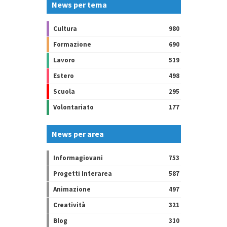
News per tema
Cultura
980
Formazione
690
Lavoro
519
Estero
498
Scuola
295
Volontariato
177
News per area
Informagiovani
753
Progetti Interarea
587
Animazione
497
Creatività
321
Blog
310