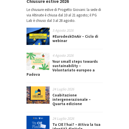
Chiusure estive 2026
Le chiusure estive di Progetto Giovani: la sede di
via Altinate è chiusa dal 10 al 21 agosto; il PG
Lab è chiuso dal 3 al 28 agosto.
5 Agosto 2026
#EurodeskOnAir – Ciclo di
webinar
4 Agosto 2026
Your small steps towards
sustainability –
Volontariato europeo a
Padova
24 Luglio 2026
Coabitazione
intergenerazionale –
Quarta edizione
24 Luglio 2026
Tu CIE l’hai? – Attiva la tua
identità digitale