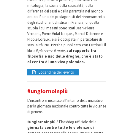
mitologia, la storia della sessualità, della
differenza dei sessi e della parentela nel mondo
antico. È una dei protagonisti del rinnovamento
degli studi di antichistica in Francia, di quella
scuola i cui maestri sono stati Jean-Pierre
Vernant, Pierre Vidal-Naquet, Marcel Detienne e
Nicole Loraux, e si è occupata in particolare di
sessualità. Nel 1999 ha pubblicato con Feltrinelli il
libro
Il piacere e il male
, sul rapporto tra
filosofia e uso delle droghe, che è stato
al centro di una viva polemica.
Locandina dell’evento
#ungiornoinpiù
L’incontro si inserisce all’interno delle iniziative
per la giornata nazionale contro tutte le violenze
di genere.
#
ungiornoinpiù
è l’hashtag ufficiale della
giornata contro tutte le violenze di