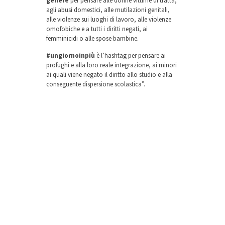
genere
per pensare alle donne vittime di tratta,
agli abusi domestici, alle mutilazioni genitali,
alle violenze sui luoghi di lavoro, alle violenze
omofobiche e a tutti i diritti negati, ai
femminicidi o alle spose bambine.
#ungiornoinpiù
è l’hashtag per pensare ai
profughi e alla loro reale integrazione, ai minori
ai quali viene negato il diritto allo studio e alla
conseguente dispersione scolastica”.