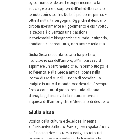
o, comunque, delusi. Le bugie incrinano la
fiducia, e più si è sorpresi dell’infedeltà reale o
temuta, più si soffre. Nulla è più come prima. E
oltre il nulla: la vergogna. Oggi che il desiderio
circola liberamente e il godimento è disinvolto,
la gelosia è diventata una passione
inconfessabile: bisognerebbe curarla, estirparla,
ripudiarla e, soprattutto, non ammetterla mai.
Giulia Sissa racconta cosa ci ha portato,
nell’esperienza dell’amore, all’imbarazzo di
esprimere un sentimento che, in primo luogo, è
sofferenza. Nella Grecia antica, come nella
Roma di Ovidio, nell’Europa di Stendhal, a
Parigi e in tutto il mondo occidentale, è sempre
Eros a condurre il gioco: restituita alla sua
storia, la gelosia rivela la natura intensa e
inquieta dell’amore, che è ‘desiderio di desiderio’.
Giulia Sissa
Storica della cultura e delle idee, insegna
all’Università della California, Los Angeles (UCLA)
ed è ricercatrice al CNRS a Parigi. I suoi studi
toccano il pensiero politico, la filosofia e la