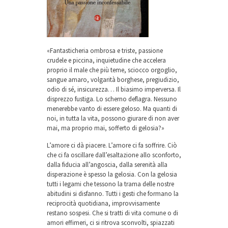
«Fantasticheria ombrosa e triste, passione
crudele e piccina, inquietudine che accelera
proprio il male che più teme, sciocco orgoglio,
sangue amaro, volgarità borghese, pregiudizio,
odio di sé, insicurezza… Il biasimo imperversa. Il
disprezzo fustiga. Lo scherno deflagra. Nessuno
menerebbe vanto di essere geloso. Ma quanti di
noi, in tutta la vita, possono giurare di non aver
mai, ma proprio mai, sofferto di gelosia?»
L’amore ci dà piacere. L’amore ci fa soffrire. Ciò
che ci fa oscillare dall’esaltazione allo sconforto,
dalla fiducia all’angoscia, dalla serenità alla
disperazione è spesso la gelosia. Con la gelosia
tutti i legami che tessono la trama delle nostre
abitudini si disfanno. Tutti i gesti che formano la
reciprocità quotidiana, improvvisamente
restano sospesi. Che si tratti di vita comune o di
amori effimeri, ci si ritrova sconvolti, spiazzati