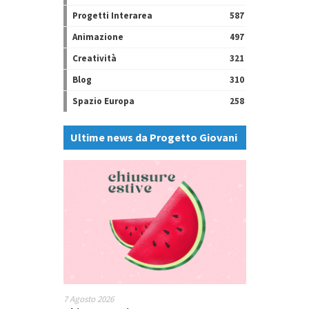
Progetti Interarea
587
Animazione
497
Creatività
321
Blog
310
Spazio Europa
258
Ultime news da Progetto Giovani
7 Agosto 2026