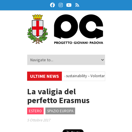
ULTIME NEWS
nar
•
Your small steps towards sustainability – Volontariato europeo a Pad
La valigia del
perfetto Erasmus
ESTERO
SPAZIO EUROPA
5 Ottobre 2017