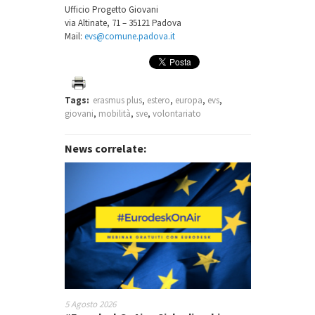
Ufficio Progetto Giovani
via Altinate, 71 – 35121 Padova
Mail:
evs@comune.padova.it
Tags:
erasmus plus
,
estero
,
europa
,
evs
,
giovani
,
mobilità
,
sve
,
volontariato
News correlate:
5 Agosto 2026