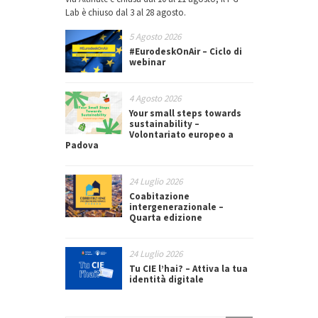
Lab è chiuso dal 3 al 28 agosto.
5 Agosto 2026
#EurodeskOnAir – Ciclo di
webinar
4 Agosto 2026
Your small steps towards
sustainability –
Volontariato europeo a
Padova
24 Luglio 2026
Coabitazione
intergenerazionale –
Quarta edizione
24 Luglio 2026
Tu CIE l’hai? – Attiva la tua
identità digitale