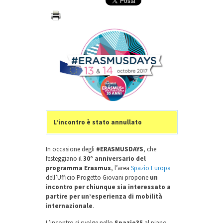
L’incontro è stato annullato
In occasione degli
#ERASMUSDAYS
, che
festeggiano il
30° anniversario del
programma Erasmus
, l’area
Spazio Europa
dell’Ufficio Progetto Giovani propone
un
incontro per chiunque sia interessato a
partire per un’esperienza di mobilità
internazionale
.
L’incontro si svolge nello
Spazio35
al piano