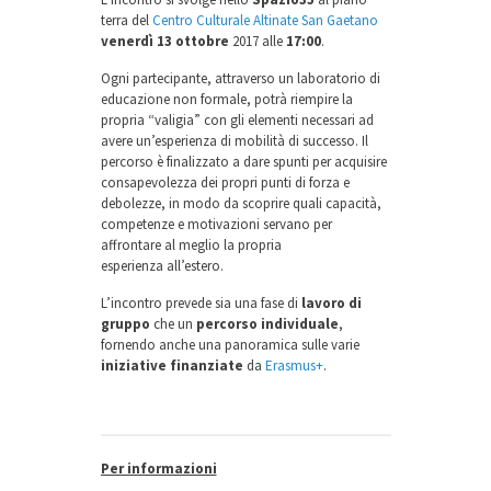
terra del
Centro Culturale Altinate San Gaetano
venerdì 13 ottobre
2017 alle
17:00
.
Ogni partecipante, attraverso un laboratorio di
educazione non formale, potrà riempire la
propria “valigia” con gli elementi necessari ad
avere un’esperienza di mobilità di successo. Il
percorso è finalizzato a dare spunti per acquisire
consapevolezza dei propri punti di forza e
debolezze, in modo da scoprire quali capacità,
competenze e motivazioni servano per
affrontare al meglio la propria
esperienza all’estero.
L’incontro prevede sia una fase di
lavoro di
gruppo
che un
percorso individuale
,
fornendo anche una panoramica sulle varie
iniziative finanziate
da
Erasmus+
.
Per informazioni