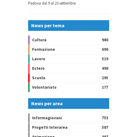
Padova dal 9 al 23 settembre.
News per tema
Cultura
980
Formazione
690
Lavoro
519
Estero
498
Scuola
295
Volontariato
177
News per area
Informagiovani
753
Progetti Interarea
587
Animazione
497