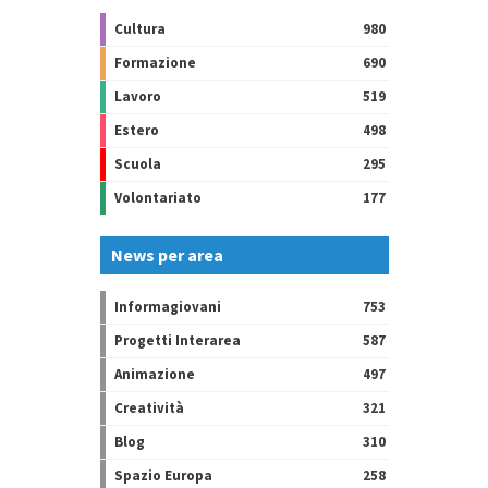
Cultura
980
Formazione
690
Lavoro
519
Estero
498
Scuola
295
Volontariato
177
News per area
Informagiovani
753
Progetti Interarea
587
Animazione
497
Creatività
321
Blog
310
Spazio Europa
258