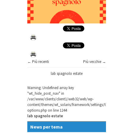
← Più recenti
Più vecchie →
lab spagnolo estate
Warning
: Undefined array key
"wt_hide_post_nav" in
/var/www/clients/client1/web32/web/wp-
content/themes/wt_solaris/framework/settings/theme-
options.php
on line
1244
lab spagnolo estate
News per tema