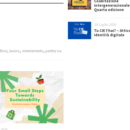
Coabitazione
intergenerazionale
Quarta edizione
24 Luglio 2026
Tu CIE l’hai? – Attiv
identità digitale
itori
,
lavoro
,
orientamento
,
partita iva
 2026