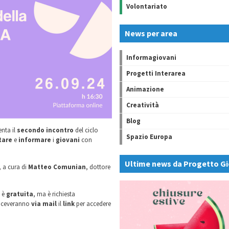
Volontariato
News per area
Informagiovani
Progetti Interarea
Animazione
Creatività
Blog
nta il
secondo incontro
del ciclo
Spazio Europa
tare
e
informare
i
giovani
con
Ultime news da Progetto Gi
, a cura di
Matteo Comunian
, dottore
e
è
gratuita
, ma è richiesta
 riceveranno
via mail
il
link
per accedere