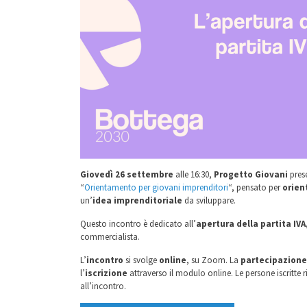
Giovedì 26 settembre
alle 16:30,
Progetto Giovani
prese
“
Orientamento per giovani imprenditori
“, pensato per
orien
un’
idea imprenditoriale
da sviluppare.
Questo incontro è dedicato all’
apertura della partita IVA
commercialista.
L’
incontro
si svolge
online
, su Zoom. La
partecipazion
l’
iscrizione
attraverso il modulo online. Le persone iscritte
all’incontro.