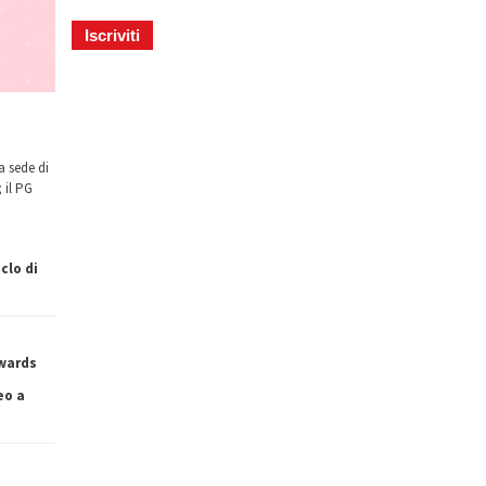
a sede di
 il PG
clo di
owards
eo a