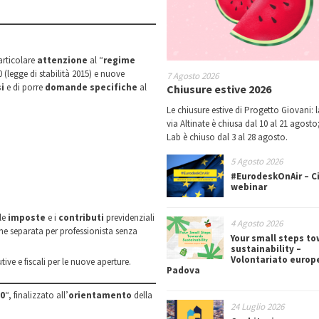
articolare
attenzione
al “
regime
 (legge di stabilità 2015) e nuove
7 Agosto 2026
si
e di porre
domande specifiche
al
Chiusure estive 2026
Le chiusure estive di Progetto Giovani: l
via Altinate è chiusa dal 10 al 21 agosto;
Lab è chiuso dal 3 al 28 agosto.
5 Agosto 2026
#EurodeskOnAir – Ci
webinar
 le
imposte
e i
contributi
previdenziali
4 Agosto 2026
one separata per professionista senza
Your small steps t
sustainability –
Volontariato europ
tive e fiscali per le nuove aperture.
Padova
30
“, finalizzato all’
orientamento
della
24 Luglio 2026