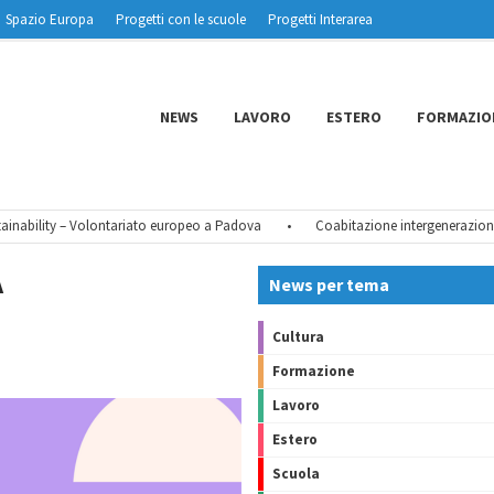
Spazio Europa
Progetti con le scuole
Progetti Interarea
NEWS
LAVORO
ESTERO
FORMAZIO
bility – Volontariato europeo a Padova
•
Coabitazione intergenerazionale –
A
News per tema
Cultura
Formazione
Lavoro
Estero
Scuola