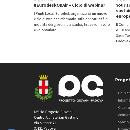
#EurodeskOnAir – Ciclo di webinar
Your s
sustai
I Punti Locali Eurodesk organizzano un nuovo
europ
ciclo di webinar informativi sulle opportunità di
mobilità dei giovani per studio, tirocinio, lavoro
Il Comun
e volontariato.
e i 30 a
Steps Tow
Padova d
Proget
Chi si
Inform
Creativ
Ufficio Progetto Giovani
Animaz
Centro Altinate San Gaetano
Spazio
Via Altinate 71
35121 Padova
Progett