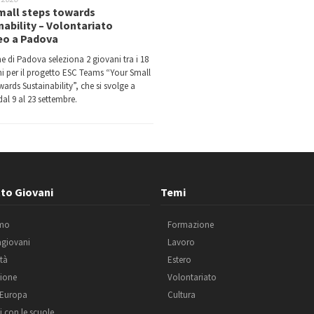
mall steps towards
nability – Volontariato
eo a Padova
e di Padova seleziona 2 giovani tra i 18
nni per il progetto ESC Teams “Your Small
ards Sustainability”, che si svolge a
al 9 al 23 settembre.
to Giovani
Temi
amo
Formazione
agiovani
Lavoro
ità
Estero
ione
Volontariato
 Europa
Cultura
i con le scuole