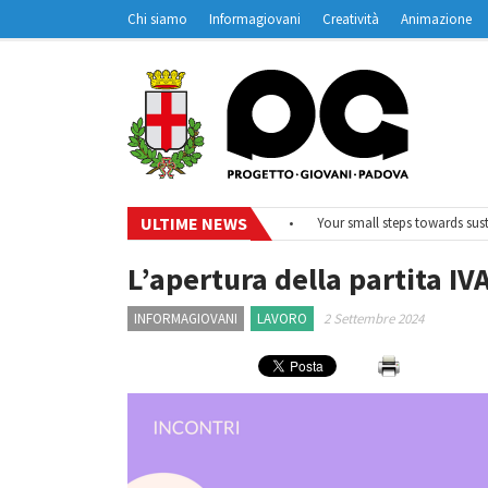
Chi siamo
Informagiovani
Creatività
Animazione
Contatti
Padovanet
ULTIME NEWS
•
#EurodeskOnAir – Ciclo di webinar
•
Your small steps towards sustaina
L’apertura della partita IV
INFORMAGIOVANI
LAVORO
2 Settembre 2024