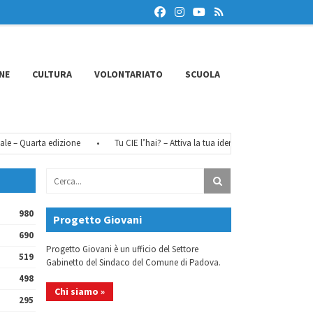
NE
CULTURA
VOLONTARIATO
SCUOLA
 Quarta edizione
•
Tu CIE l’hai? – Attiva la tua identità digitale
•
FéMO 
980
Progetto Giovani
690
Progetto Giovani è un ufficio del Settore
519
Gabinetto del Sindaco del Comune di Padova.
498
Chi siamo »
295