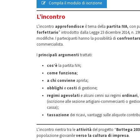
Compila il modulo di iscrizione
L’incontro
L’incontro
approfondisce
il tema della
partita IVA
, con p
forfettario
” introdotto dalla Legge 23 dicembre 2014, n. 190
modifiche. I partecipanti hanno la possibilità di
confrontar
commercialista.
I
principali argomenti
trattati:
cos’è
la partita IVA;
come funziona
;
a chi conviene
aprirla;
obblighi
e
costi
di gestione;
regimi agevolati
e alcuni cenni sui regimi
ordinari
,
(iscrizione alle sezione artigiani-commercianti o gesti
cassa);
tassazione
dei ricavi, vantaggi sulle aliquote contribu
L’incontro rientra tra le
attività
del progetto “
Bottega 20
popolazione giovanile
verso la cultura di impresa
.