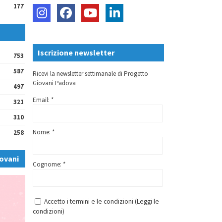
177
Iscrizione newsletter
753
587
Ricevi la newsletter settimanale di Progetto
Giovani Padova
497
Email: *
321
310
Nome: *
258
ovani
Cognome: *
Accetto i termini e le condizioni (
Leggi le
condizioni
)