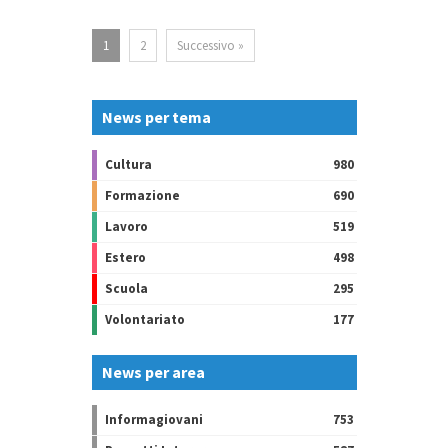
1
2
Successivo »
News per tema
Cultura
980
Formazione
690
Lavoro
519
Estero
498
Scuola
295
Volontariato
177
News per area
Informagiovani
753