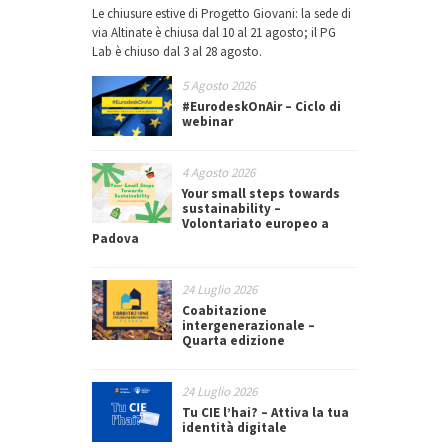
Le chiusure estive di Progetto Giovani: la sede di
via Altinate è chiusa dal 10 al 21 agosto; il PG
Lab è chiuso dal 3 al 28 agosto.
5 Agosto 2026
#EurodeskOnAir – Ciclo di
webinar
4 Agosto 2026
Your small steps towards
sustainability –
Volontariato europeo a
Padova
24 Luglio 2026
Coabitazione
intergenerazionale –
Quarta edizione
24 Luglio 2026
Tu CIE l’hai? – Attiva la tua
identità digitale