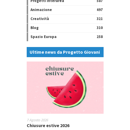
Progetti Interarea
587
Animazione
497
Creatività
321
Blog
310
Spazio Europa
258
Ultime news da Progetto Giovani
7 Agosto 2026
Chiusure estive 2026