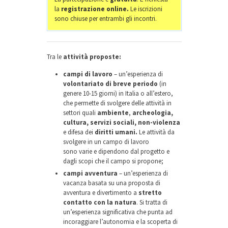
la
registrazione online.
Le iscrizioni
sono chiuse per entrambi gli incontri.
Tra le
attività proposte:
campi di lavoro
– un’esperienza di
volontariato di breve periodo
(in
genere 10-15 giorni) in Italia o all’estero,
che permette di svolgere delle attività in
settori quali
ambiente
,
archeologia,
cultura, servizi sociali, non-violenza
e difesa dei
diritti umani.
Le attività da
svolgere in un campo di lavoro
sono varie e dipendono dal progetto e
dagli scopi che il campo si propone;
campi avventura
– un’esperienza di
vacanza basata su una proposta di
avventura e divertimento a
stretto
contatto con la natura
. Si tratta di
un’esperienza significativa che punta ad
incoraggiare l’autonomia e la scoperta di