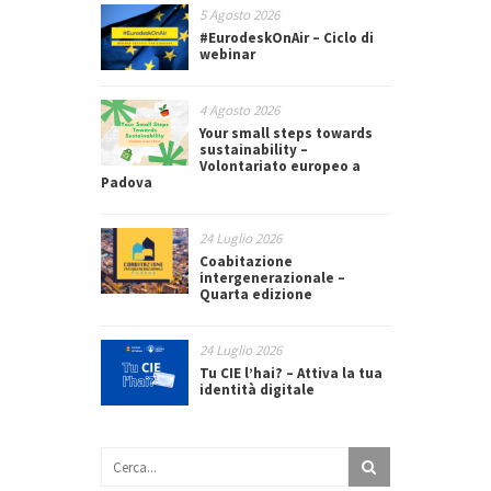
5 Agosto 2026
#EurodeskOnAir – Ciclo di
webinar
4 Agosto 2026
Your small steps towards
sustainability –
Volontariato europeo a
Padova
24 Luglio 2026
Coabitazione
intergenerazionale –
Quarta edizione
24 Luglio 2026
Tu CIE l’hai? – Attiva la tua
identità digitale