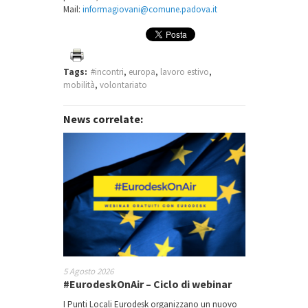
Mail:
informagiovani@comune.padova.it
Tags:
#incontri
,
europa
,
lavoro estivo
,
mobilità
,
volontariato
News correlate:
5 Agosto 2026
#EurodeskOnAir – Ciclo di webinar
I Punti Locali Eurodesk organizzano un nuovo