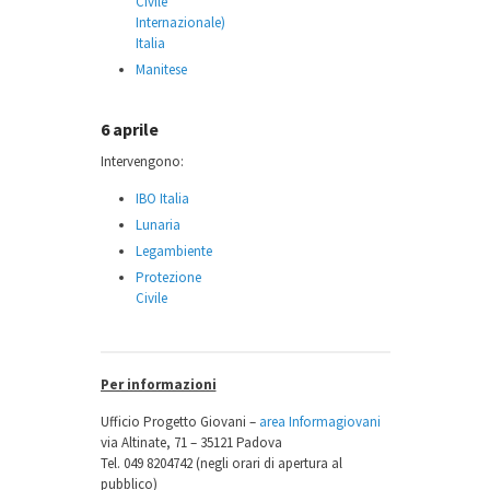
Civile
Internazionale)
Italia
Manitese
6 aprile
Intervengono:
IBO Italia
Lunaria
Legambiente
Protezione
Civile
Per informazioni
Ufficio Progetto Giovani –
area Informagiovani
via Altinate, 71 – 35121 Padova
Tel. 049 8204742 (negli orari di apertura al
pubblico)