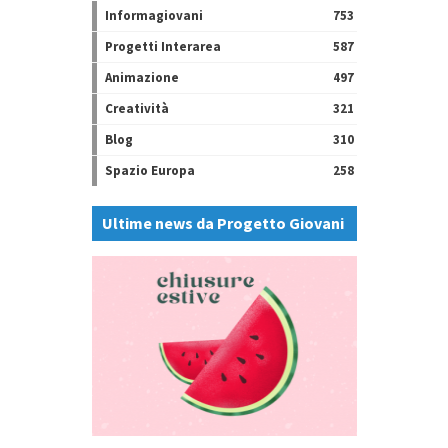
Informagiovani
753
Progetti Interarea
587
Animazione
497
Creatività
321
Blog
310
Spazio Europa
258
Ultime news da Progetto Giovani