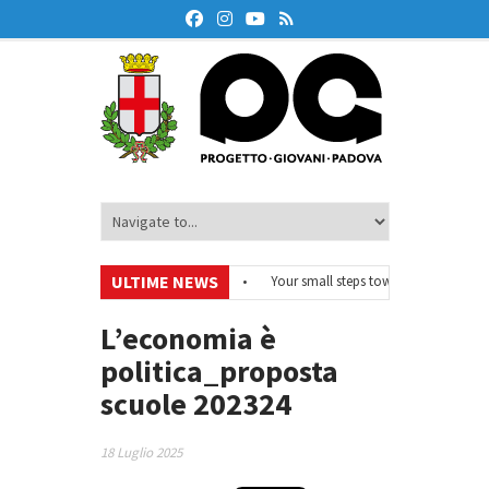
ULTIME NEWS
#EurodeskOnAir – Ciclo di webinar
•
Your small steps towards sustainabilit
i educazione finanziaria
•
Oxford Debate Lab – Borse di studio 2026/27
•
L’economia è
politica_proposta
scuole 202324
18 Luglio 2025