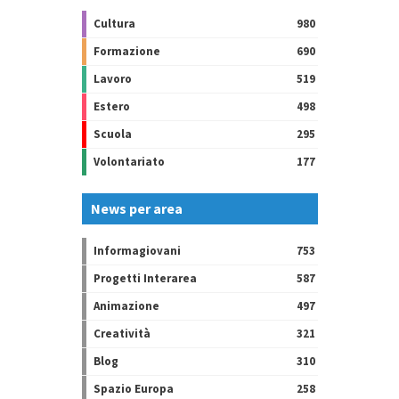
Cultura
980
Formazione
690
Lavoro
519
Estero
498
Scuola
295
Volontariato
177
News per area
Informagiovani
753
Progetti Interarea
587
Animazione
497
Creatività
321
Blog
310
Spazio Europa
258