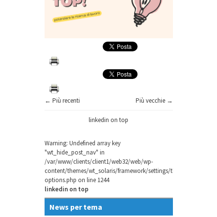
← Più recenti
Più vecchie →
linkedin on top
Warning
: Undefined array key
"wt_hide_post_nav" in
/var/www/clients/client1/web32/web/wp-
content/themes/wt_solaris/framework/settings/theme-
options.php
on line
1244
linkedin on top
News per tema