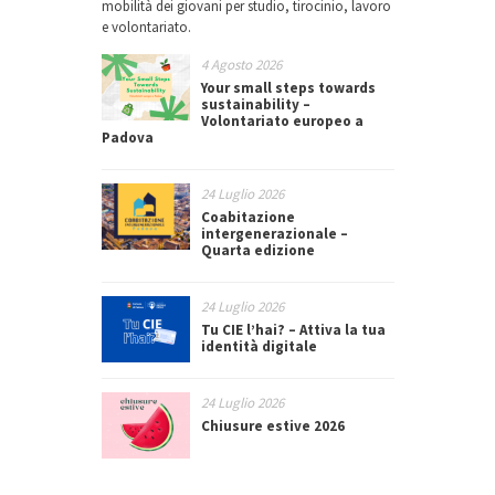
mobilità dei giovani per studio, tirocinio, lavoro
e volontariato.
4 Agosto 2026
Your small steps towards
sustainability –
Volontariato europeo a
Padova
24 Luglio 2026
Coabitazione
intergenerazionale –
Quarta edizione
24 Luglio 2026
Tu CIE l’hai? – Attiva la tua
identità digitale
24 Luglio 2026
Chiusure estive 2026