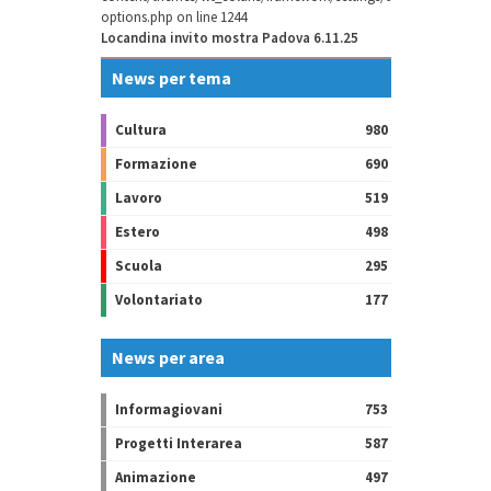
options.php
on line
1244
Locandina invito mostra Padova 6.11.25
News per tema
Cultura
980
Formazione
690
Lavoro
519
Estero
498
Scuola
295
Volontariato
177
News per area
Informagiovani
753
Progetti Interarea
587
Animazione
497