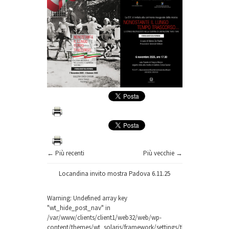
← Più recenti
Più vecchie →
Locandina invito mostra Padova 6.11.25
Warning
: Undefined array key
"wt_hide_post_nav" in
/var/www/clients/client1/web32/web/wp-
content/themes/wt_solaris/framework/settings/theme-