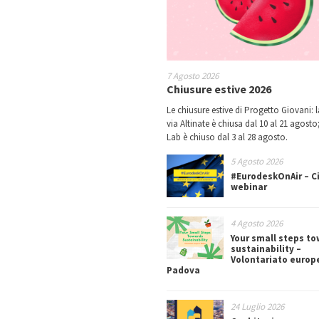
7 Agosto 2026
Chiusure estive 2026
Le chiusure estive di Progetto Giovani: l
via Altinate è chiusa dal 10 al 21 agosto;
Lab è chiuso dal 3 al 28 agosto.
5 Agosto 2026
#EurodeskOnAir – Ci
webinar
4 Agosto 2026
Your small steps t
sustainability –
Volontariato europ
Padova
24 Luglio 2026