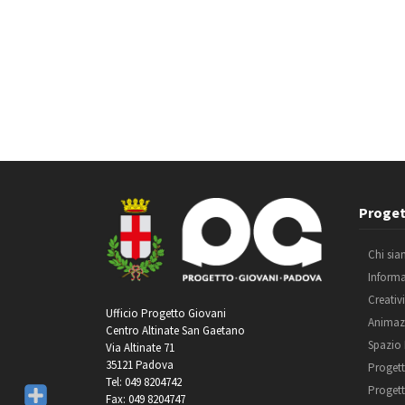
Proget
Chi si
Inform
Creativ
Ufficio Progetto Giovani
Animaz
Centro Altinate San Gaetano
Spazio
Via Altinate 71
35121 Padova
Progett
Tel: 049 8204742
Progett
Fax: 049 8204747