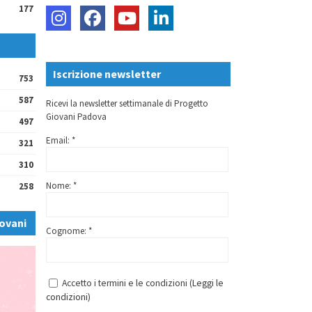
177
Iscrizione newsletter
753
587
Ricevi la newsletter settimanale di Progetto
Giovani Padova
497
Email: *
321
310
Nome: *
258
ovani
Cognome: *
Accetto i termini e le condizioni (
Leggi le
condizioni
)