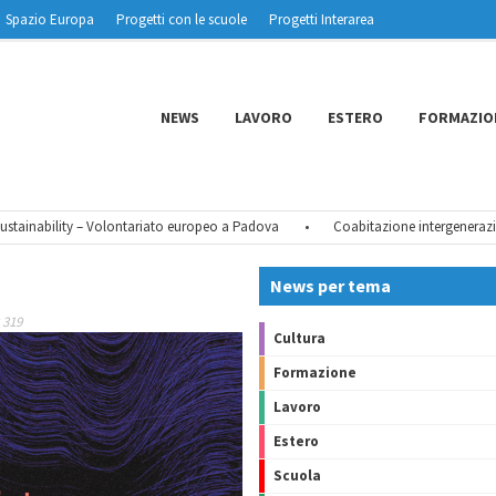
Spazio Europa
Progetti con le scuole
Progetti Interarea
NEWS
LAVORO
ESTERO
FORMAZIO
ainability – Volontariato europeo a Padova
•
Coabitazione intergenerazional
News per tema
 319
Cultura
Formazione
Lavoro
Estero
Scuola