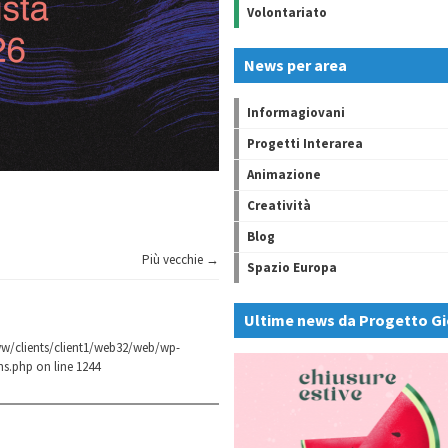
Volontariato
News per area
Informagiovani
Progetti Interarea
Animazione
Creatività
Blog
Più vecchie →
Spazio Europa
Ultime news da Progetto Gi
w/clients/client1/web32/web/wp-
ns.php
on line
1244