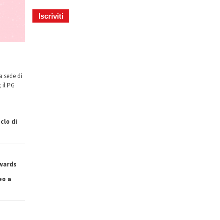
a sede di
 il PG
clo di
owards
eo a