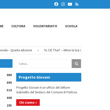
NE
CULTURA
VOLONTARIATO
SCUOLA
e – Quarta edizione
•
Tu CIE l’hai? – Attiva la tua identità digitale
•
Fé
980
Progetto Giovani
690
Progetto Giovani è un ufficio del Settore
519
Gabinetto del Sindaco del Comune di Padova.
498
Chi siamo »
295