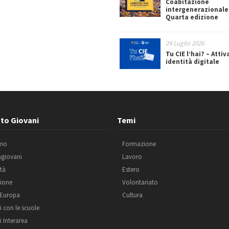
Coabitazione
intergenerazionale
Quarta edizione
24 Luglio 2026
Tu CIE l’hai? – Attiv
identità digitale
to Giovani
Temi
amo
Formazione
agiovani
Lavoro
ità
Estero
ione
Volontariato
 Europa
Cultura
i con le scuole
i Interarea