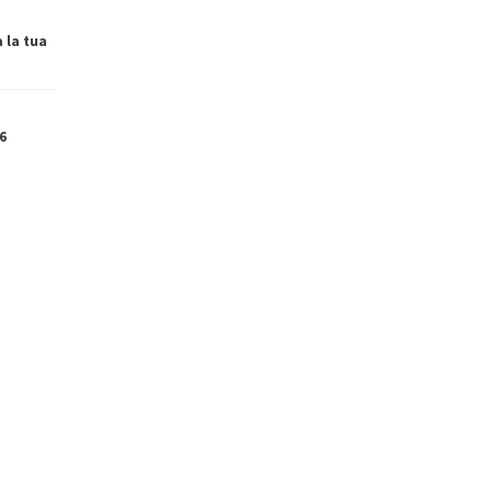
a la tua
6