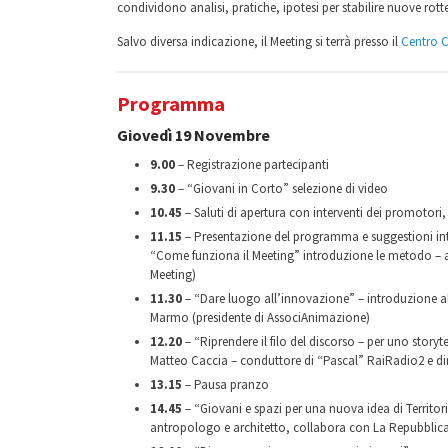
condividono analisi, pratiche, ipotesi per stabilire nuove rotte 
Salvo diversa indicazione, il Meeting si terrà presso il
Centro C
Programma
Giovedì 19 Novembre
9.00
– Registrazione partecipanti
9.30
– “Giovani in Corto” selezione di video
10.45
– Saluti di apertura con interventi dei promotori, d
11.15
– Presentazione del programma e suggestioni int
“Come funziona il Meeting” introduzione le metodo – a 
Meeting)
11.30
– “Dare luogo all’innovazione” – introduzione al 
Marmo (presidente di AssociAnimazione)
12.20
– “Riprendere il filo del discorso – per uno storyte
Matteo Caccia – conduttore di “Pascal” RaiRadio2 e dir
13.15
– Pausa pranzo
14.45
– “Giovani e spazi per una nuova idea di Territor
antropologo e architetto, collabora con La Repubblica 