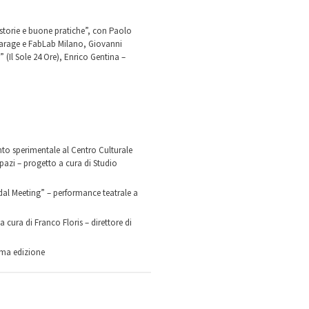
 storie e buone pratiche”, con Paolo
 Garage e FabLab Milano, Giovanni
 (Il Sole 24 Ore), Enrico Gentina –
nto sperimentale al Centro Culturale
pazi – progetto a cura di Studio
dal Meeting” – performance teatrale a
 cura di Franco Floris – direttore di
ima edizione