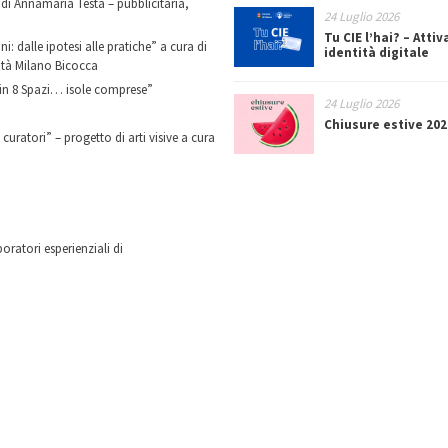
di Annamaria Testa – pubblicitaria,
24 Luglio 2026
Tu CIE l’hai? – Attiv
: dalle ipotesi alle pratiche” a cura di
identità digitale
ità Milano Bicocca
a in 8 Spazi… isole comprese”
24 Luglio 2026
Chiusure estive 202
curatori” – progetto di arti visive a cura
oratori esperienziali di