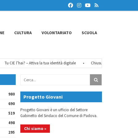
NE
CULTURA
VOLONTARIATO
SCUOLA
IE l’hai? – Attiva la tua identità digitale
•
Chiusure estive 2026
•
FéMO 
980
Progetto Giovani
690
Progetto Giovani è un ufficio del Settore
519
Gabinetto del Sindaco del Comune di Padova.
498
Chi siamo »
295