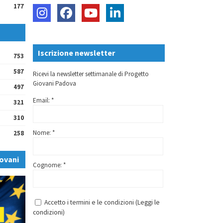
177
Iscrizione newsletter
753
587
Ricevi la newsletter settimanale di Progetto
Giovani Padova
497
Email: *
321
310
Nome: *
258
ovani
Cognome: *
Accetto i termini e le condizioni (
Leggi le
condizioni
)