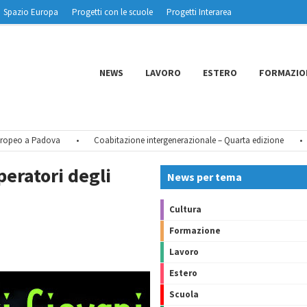
Spazio Europa
Progetti con le scuole
Progetti Interarea
NEWS
LAVORO
ESTERO
FORMAZIO
o a Padova
•
Coabitazione intergenerazionale – Quarta edizione
•
Tu C
eratori degli
News per tema
Cultura
Formazione
Lavoro
Estero
Scuola