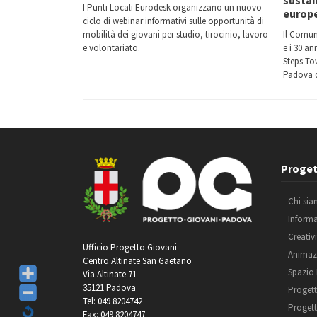
I Punti Locali Eurodesk organizzano un nuovo
europ
ciclo di webinar informativi sulle opportunità di
mobilità dei giovani per studio, tirocinio, lavoro
Il Comun
e volontariato.
e i 30 a
Steps Tow
Padova d
Proget
Chi si
Inform
Creativ
Ufficio Progetto Giovani
Animaz
Centro Altinate San Gaetano
Spazio
Via Altinate 71
35121 Padova
Progett
Tel: 049 8204742
Progett
Fax: 049 8204747