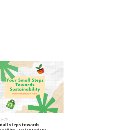
 2026
mall steps towards
nability – Volontariato