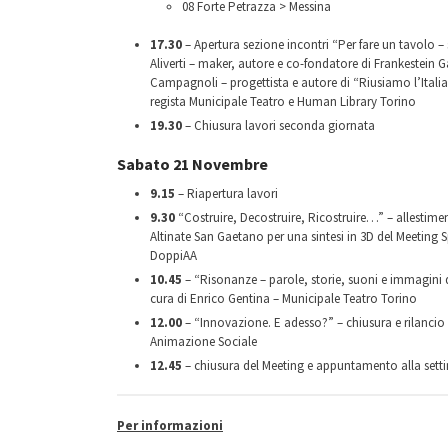
08 Forte Petrazza > Messina
17.30
– Apertura sezione incontri “Per fare un tavolo –
Aliverti – maker, autore e co-fondatore di Frankestein
Campagnoli – progettista e autore di “Riusiamo l’Italia”
regista Municipale Teatro e Human Library Torino
19.30
– Chiusura lavori seconda giornata
Sabato 21 Novembre
9.15
– Riapertura lavori
9.30
“Costruire, Decostruire, Ricostruire…” – allestime
Altinate San Gaetano per una sintesi in 3D del Meeting S
DoppiAA
10.45
– “Risonanze – parole, storie, suoni e immagini 
cura di Enrico Gentina – Municipale Teatro Torino
12.00
– “Innovazione. E adesso?” – chiusura e rilancio a
Animazione Sociale
12.45
– chiusura del Meeting e appuntamento alla sett
Per informazioni