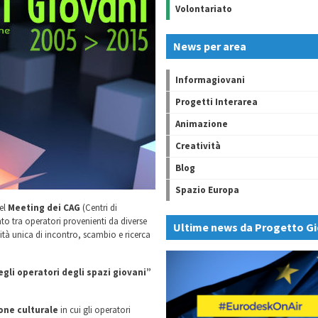
Volontariato
News per area
Informagiovani
Progetti Interarea
Animazione
Creatività
Blog
Spazio Europa
del
Meeting dei CAG
(Centri di
 tra operatori provenienti da diverse
Ultime news da Progetto Gi
nità unica di incontro, scambio e ricerca
gli operatori degli spazi giovani”
one culturale
in cui gli operatori