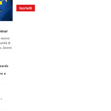
binar
n nuovo
tunità di
io, lavoro
owards
eo a
 –