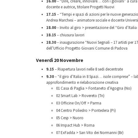
16.00
– “Dire, creare, innovare… con i giovani” a cura 
docente e autrice, titolare Progetti Nuovi
17.15
– “Tempi e spazi di azioni per le nuove generazioni
Andrea Marchesi – animatore sociale e docente Univers
18.00
– Invito al giro > presentazione del “Giro d’Itali
18.15
– chiusura lavori
18.30
– inaugurazione “Nuovi Segnali – 17 artisti per 17 
dell’Ufficio Progetto Giovani Comune di Padova
Venerdì 20 Novembre
9.15
– Riapertura lavori nelle 8 sedi decentrate
9.30
– “il giro d’Italia in 8 Spazi… isole comprese” – lab
approfondimento e rielaborazione creativa
01 Casa di Paglia > Fontaneto d’Agogna (No)
02 Smart Lab > Rovereto (Tn)
03 Officine On/Off > Parma
04 Centro Poliedro > Pontedera (Pi)
05 Cesp > Nuoro
06 Impact Hub > Roma
07 ExFadda > San Vito dei Normanni (Br)