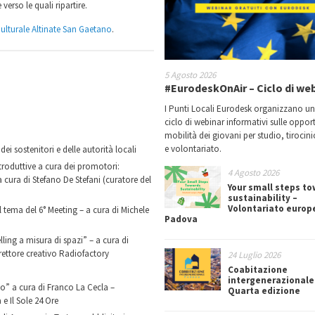
verso le quali ripartire.
ulturale Altinate San Gaetano
.
5 Agosto 2026
#EurodeskOnAir – Ciclo di we
I Punti Locali Eurodesk organizzano u
ciclo di webinar informativi sulle oppor
mobilità dei giovani per studio, tirocin
e volontariato.
ei sostenitori e delle autorità locali
roduttive a cura dei promotori:
4 Agosto 2026
cura di Stefano De Stefani (curatore del
Your small steps t
sustainability –
Volontariato europ
tema del 6° Meeting – a cura di Michele
Padova
lling a misura di spazi” – a cura di
ettore creativo Radiofactory
24 Luglio 2026
Coabitazione
intergenerazionale
io” a cura di Franco La Cecla –
Quarta edizione
e Il Sole 24 Ore