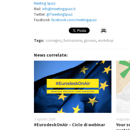
Meeting Spazi
Mail:
info@meetingspazi.it
Twitter:
@TweetingSpazi
Facebook:
facebook.com/meetingspazi
Tags:
convegno
,
formazione
,
giovani
,
workshop
News correlate:
5 Agosto 2026
4 Agosto
#EurodeskOnAir – Ciclo di webinar
Your s
sustai