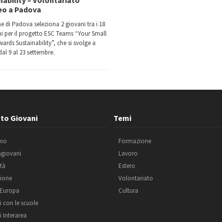
eo a Padova
e di Padova seleziona 2 giovani tra i 18
nni per il progetto ESC Teams “Your Small
ards Sustainability”, che si svolge a
al 9 al 23 settembre.
to Giovani
Temi
amo
Formazione
agiovani
Lavoro
ità
Estero
ione
Volontariato
 Europa
Cultura
i con le scuole
i Interarea