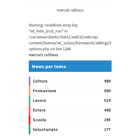
mercati rathaus
Warning
: Undefined array key
"wt_hide_post_nav" in
/var/www/clients/client1/web32/web/wp-
content/themes/wt_solaris/framework/settings/theme-
options.php
on line
1244
mercati rathaus
News per tema
Cultura
980
Formazione
690
Lavoro
519
Estero
498
Scuola
295
Volontariato
177