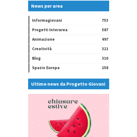
News per area
Informagiovani
753
Progetti Interarea
587
Animazione
497
Creatività
321
Blog
310
Spazio Europa
258
Ultime news da Progetto Giovani