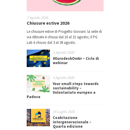
7 Agosto 2026
Chiusure estive 2026
Le chiusure estive di Progetto Giovani: la sede di
via Altinate è chiusa dal 10 al 21 agosto; il PG
Lab è chiuso dal 3 al 28 agosto.
5 Agosto 2026
#EurodeskOnAir – Ciclo di
webinar
4 Agosto 2026
Your small steps towards
sustainability –
Volontariato europeo a
Padova
24 Luglio 2026
Coabitazione
intergenerazionale –
Quarta edizione