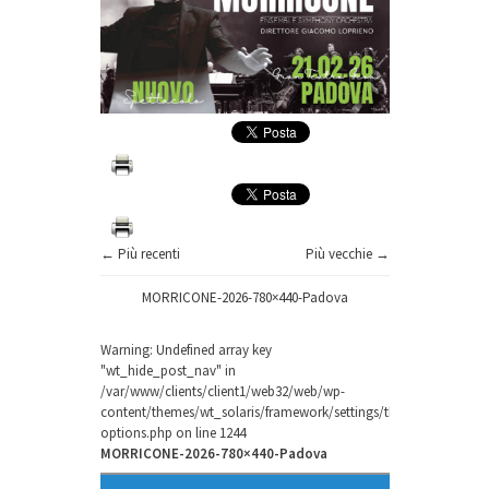
← Più recenti
Più vecchie →
MORRICONE-2026-780×440-Padova
Warning
: Undefined array key
"wt_hide_post_nav" in
/var/www/clients/client1/web32/web/wp-
content/themes/wt_solaris/framework/settings/theme-
options.php
on line
1244
MORRICONE-2026-780×440-Padova