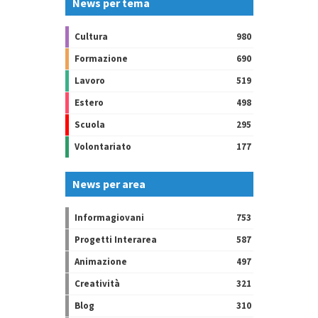
News per tema
Cultura
980
Formazione
690
Lavoro
519
Estero
498
Scuola
295
Volontariato
177
News per area
Informagiovani
753
Progetti Interarea
587
Animazione
497
Creatività
321
Blog
310