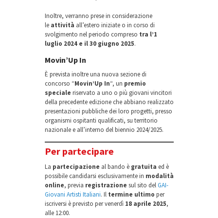
Inoltre, verranno prese in considerazione
le
attività
all’estero iniziate o in corso di
svolgimento nel periodo compreso
tra l’1
luglio 2024 e il 30 giugno 2025
.
Movin’Up In
È prevista inoltre una nuova sezione di
concorso “
Movin’Up In
“, un
premio
speciale
riservato a uno o più giovani vincitori
della precedente edizione che abbiano realizzato
presentazioni pubbliche dei loro progetti, presso
organismi ospitanti qualificati, su territorio
nazionale e all’interno del biennio 2024/2025.
Per partecipare
La
partecipazione
al bando è
gratuita
ed è
possibile candidarsi esclusivamente in
modalità
online
, previa
registrazione
sul sito del
GAI-
Giovani Artisti Italiani
. Il
termine ultimo
per
iscriversi è previsto per venerdì
18 aprile 2025
,
alle 12:00.