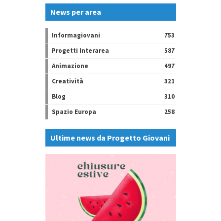
News per area
Informagiovani
753
Progetti Interarea
587
Animazione
497
Creatività
321
Blog
310
Spazio Europa
258
Ultime news da Progetto Giovani