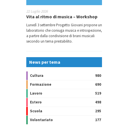
22 Luglio 2026
Vita al ritmo di musica – Workshop
Lunedì 3 settembre Progetto Giovani propone un
laboratorio che coniuga musica e introspezione,
a partire dalla condivisione di brani musicali
secondo un tema prestabilito.
News per tema
Cultura
980
Formazione
690
Lavoro
519
Estero
498
Scuola
295
Volontariato
177