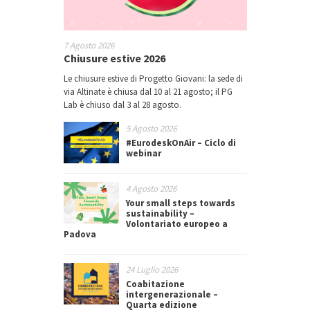
7 Agosto 2026
Chiusure estive 2026
Le chiusure estive di Progetto Giovani: la sede di
via Altinate è chiusa dal 10 al 21 agosto; il PG
Lab è chiuso dal 3 al 28 agosto.
5 Agosto 2026
#EurodeskOnAir – Ciclo di
webinar
4 Agosto 2026
Your small steps towards
sustainability –
Volontariato europeo a
Padova
24 Luglio 2026
Coabitazione
intergenerazionale –
Quarta edizione