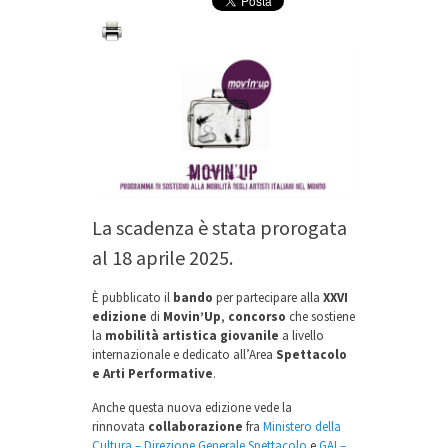
La scadenza è stata prorogata
al 18 aprile 2025.
È pubblicato il
bando
per partecipare alla
XXVI
edizione
di
Movin’Up
,
concorso
che sostiene
la
mobilità artistica giovanile
a livello
internazionale e dedicato all’Area
Spettacolo
e Arti Performative
.
Anche questa nuova edizione vede la
rinnovata
collaborazione
fra
Ministero della
Cultura – Direzione Generale Spettacolo
e
GAI –