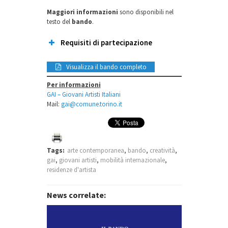
Maggiori informazioni
sono disponibili nel
testo del
bando
.
Requisiti di partecipazione
Visualizza il bando completo
Per informazioni
obiettivi
GAI – Giovani Artisti Italiani
professionali
Mail:
gai@comune.torino.it
ammissione
invito ufficiale
estero
Tags:
arte contemporanea
,
bando
,
creatività
,
gai
,
giovani artisti
,
mobilità internazionale
,
residenze d'artista
News correlate: