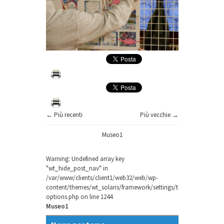
← Più recenti
Più vecchie →
Museo1
Warning
: Undefined array key
"wt_hide_post_nav" in
/var/www/clients/client1/web32/web/wp-
content/themes/wt_solaris/framework/settings/theme-
options.php
on line
1244
Museo1