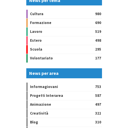
News per tema
Cultura
980
Formazione
690
Lavoro
519
Estero
498
Scuola
295
Volontariato
177
News per area
Informagiovani
753
Progetti Interarea
587
Animazione
497
Creatività
321
Blog
310