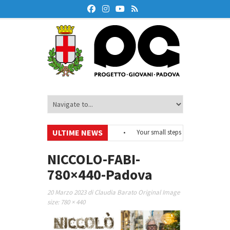
ULTIME NEWS
#EurodeskOnAir – Ciclo di webinar
•
Your small steps towards sustainabi
o di educazione finanziaria
•
Oxford Debate Lab – Borse di studio 2026/27
NICCOLO-FABI-
780×440-Padova
20 Marzo 2023
di
Claudia Barato
Original Image
size:
780 × 440