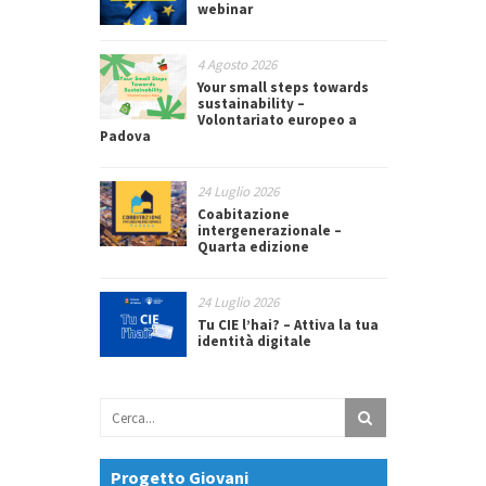
webinar
4 Agosto 2026
Your small steps towards
sustainability –
Volontariato europeo a
Padova
24 Luglio 2026
Coabitazione
intergenerazionale –
Quarta edizione
24 Luglio 2026
Tu CIE l’hai? – Attiva la tua
identità digitale
Progetto Giovani