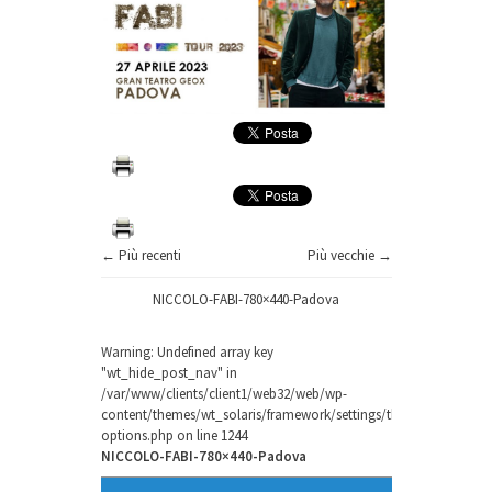
← Più recenti
Più vecchie →
NICCOLO-FABI-780×440-Padova
Warning
: Undefined array key
"wt_hide_post_nav" in
/var/www/clients/client1/web32/web/wp-
content/themes/wt_solaris/framework/settings/theme-
options.php
on line
1244
NICCOLO-FABI-780×440-Padova