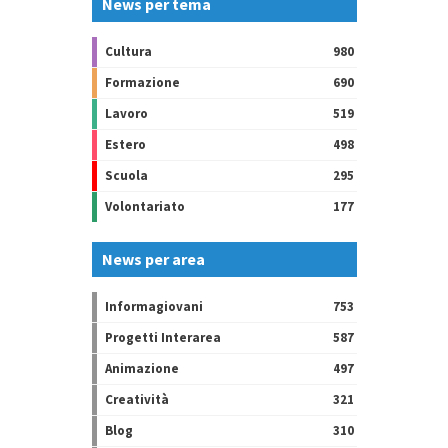
News per tema
Cultura
980
Formazione
690
Lavoro
519
Estero
498
Scuola
295
Volontariato
177
News per area
Informagiovani
753
Progetti Interarea
587
Animazione
497
Creatività
321
Blog
310