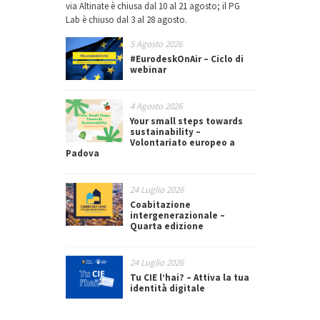
via Altinate è chiusa dal 10 al 21 agosto; il PG
Lab è chiuso dal 3 al 28 agosto.
5 Agosto 2026
#EurodeskOnAir – Ciclo di
webinar
4 Agosto 2026
Your small steps towards
sustainability –
Volontariato europeo a
Padova
24 Luglio 2026
Coabitazione
intergenerazionale –
Quarta edizione
24 Luglio 2026
Tu CIE l’hai? – Attiva la tua
identità digitale