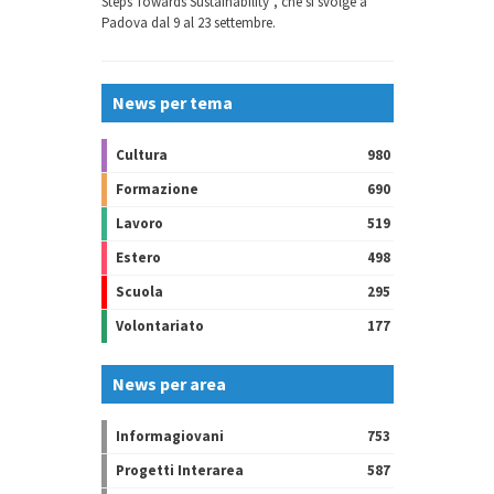
Steps Towards Sustainability”, che si svolge a
Padova dal 9 al 23 settembre.
News per tema
Cultura
980
Formazione
690
Lavoro
519
Estero
498
Scuola
295
Volontariato
177
News per area
Informagiovani
753
Progetti Interarea
587