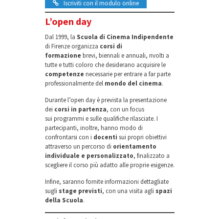
Iscriviti con il modulo online
L’open day
Dal 1999, la
Scuola di Cinema Indipendente
di Firenze organizza
corsi di
formazione
brevi, biennali e annuali, rivolti a
tutte e tutti coloro che desiderano acquisire le
competenze
necessarie per entrare a far parte
professionalmente del
mondo del cinema
.
Durante l’open day è prevista la presentazione
dei
corsi in partenza
, con un focus
sui programmi e sulle qualifiche rilasciate. I
partecipanti, inoltre, hanno modo di
confrontarsi con i
docenti
sui propri obiettivi
attraverso un percorso di
orientamento
individuale e personalizzato
, finalizzato a
scegliere il corso più adatto alle proprie esigenze.
Infine, saranno fornite informazioni dettagliate
sugli
stage previsti
, con una visita agli
spazi
della Scuola
.