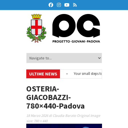
ULTIME NEWS
#EurodeskOnAir – Ciclo di webinar
•
Your small steps towards sustainabili
di educazione finanziaria
•
Oxford Debate Lab – Borse di studio 2026/27
OSTERIA-
GIACOBAZZI-
780×440-Padova
18 Marzo 2026
di
Claudia Barato
Original Image
size:
780 × 440