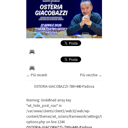
← Più recenti
Più vecchie →
OSTERIA-GIACOBAZZI-780×440-Padova
Warning
: Undefined array key
"wt_hide_post_nav" in
/var/www/clients/client1/web32/web/wp-
content/themes/wt_solaris/framework/settings/theme-
options.php
on line
1244
OSTERIA-GIACOBAZZI-780×440-Padova