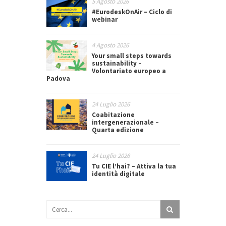
5 Agosto 2026
#EurodeskOnAir – Ciclo di
webinar
4 Agosto 2026
Your small steps towards
sustainability –
Volontariato europeo a
Padova
24 Luglio 2026
Coabitazione
intergenerazionale –
Quarta edizione
24 Luglio 2026
Tu CIE l’hai? – Attiva la tua
identità digitale