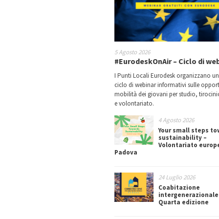
5 Agosto 2026
#EurodeskOnAir – Ciclo di we
I Punti Locali Eurodesk organizzano u
ciclo di webinar informativi sulle oppor
mobilità dei giovani per studio, tirocin
e volontariato.
4 Agosto 2026
Your small steps t
sustainability –
Volontariato europ
Padova
24 Luglio 2026
Coabitazione
intergenerazionale
Quarta edizione