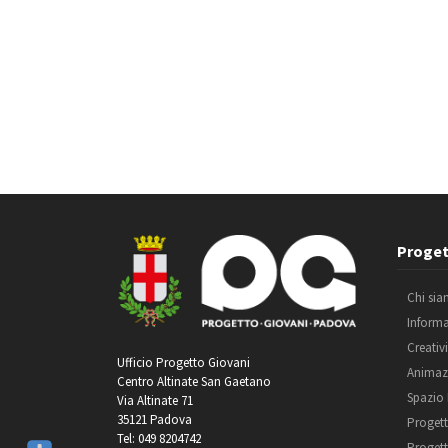
Proget
Chi si
Inform
Creativ
Ufficio Progetto Giovani
Animaz
Centro Altinate San Gaetano
Spazio
Via Altinate 71
35121 Padova
Progett
Tel: 049 8204742
Progett