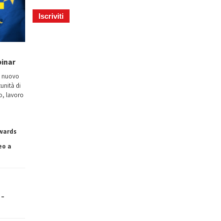
binar
n nuovo
tunità di
io, lavoro
owards
eo a
 –