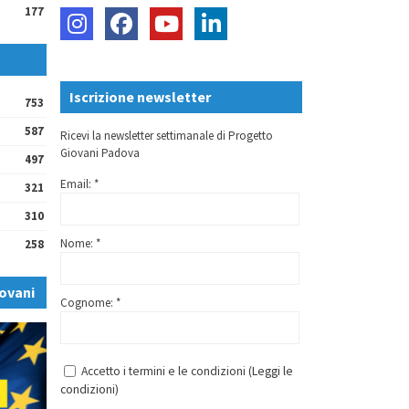
177
Iscrizione newsletter
753
587
Ricevi la newsletter settimanale di Progetto
Giovani Padova
497
Email: *
321
310
Nome: *
258
ovani
Cognome: *
Accetto i termini e le condizioni (
Leggi le
condizioni
)