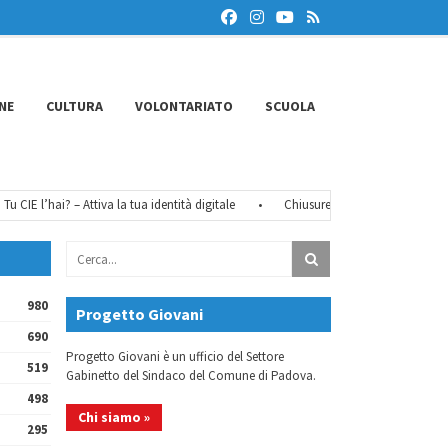
NE
CULTURA
VOLONTARIATO
SCUOLA
CIE l’hai? – Attiva la tua identità digitale
•
Chiusure estive 2026
•
FéMO 
980
Progetto Giovani
690
Progetto Giovani è un ufficio del Settore
519
Gabinetto del Sindaco del Comune di Padova.
498
Chi siamo »
295