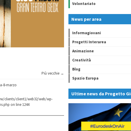
Volontariato
News per area
Informagiovani
Progetti Interarea
Animazione
Creatività
Blog
Più vecchie →
Spazio Europa
va-8-marzo
Ultime news da Progetto Gi
w/clients/client1/web32/web/wp-
ns.php
on line
1244