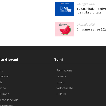
24 Luglio 2026
Tu CIE l’hai? – Attiv
identità digitale
24 Luglio 2026
Chiusure estive 202
to Giovani
Temi
amo
Formazione
agiovani
Lavoro
ità
Estero
ione
Volontariato
 Europa
Cultura
i con le scuole
i Interarea