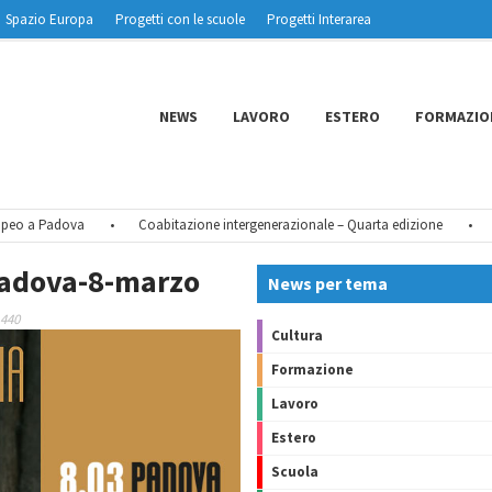
Spazio Europa
Progetti con le scuole
Progetti Interarea
NEWS
LAVORO
ESTERO
FORMAZIO
o a Padova
•
Coabitazione intergenerazionale – Quarta edizione
•
Tu 
adova-8-marzo
News per tema
 440
Cultura
Formazione
Lavoro
Estero
Scuola