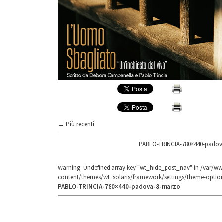
← Più recenti
PABLO-TRINCIA-780×440-pado
Warning
: Undefined array key "wt_hide_post_nav" in
/var/ww
content/themes/wt_solaris/framework/settings/theme-optio
PABLO-TRINCIA-780×440-padova-8-marzo