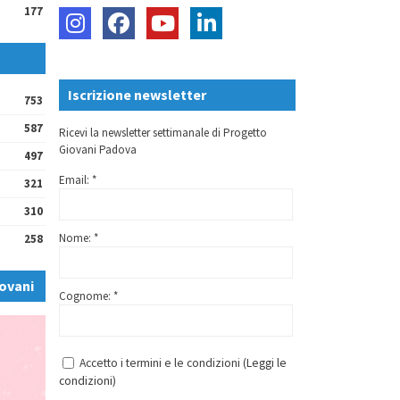
177
Iscrizione newsletter
753
587
Ricevi la newsletter settimanale di Progetto
Giovani Padova
497
Email: *
321
310
Nome: *
258
ovani
Cognome: *
Accetto i termini e le condizioni (
Leggi le
condizioni
)