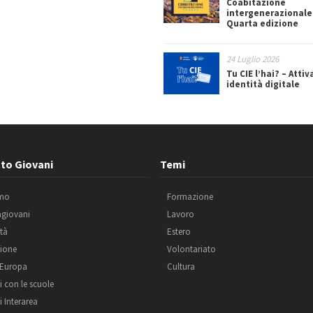
Coabitazione
intergenerazionale
Quarta edizione
24 Luglio 2026
Tu CIE l’hai? – Attiv
identità digitale
to Giovani
Temi
amo
Formazione
agiovani
Lavoro
ità
Estero
ione
Volontariato
 Europa
Cultura
i con le scuole
i Interarea