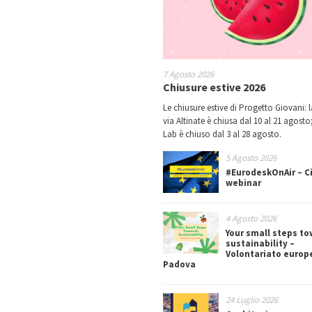
7 Agosto 2026
Chiusure estive 2026
Le chiusure estive di Progetto Giovani: l
via Altinate è chiusa dal 10 al 21 agosto;
Lab è chiuso dal 3 al 28 agosto.
5 Agosto 2026
#EurodeskOnAir – Ci
webinar
4 Agosto 2026
Your small steps t
sustainability –
Volontariato europ
Padova
24 Luglio 2026