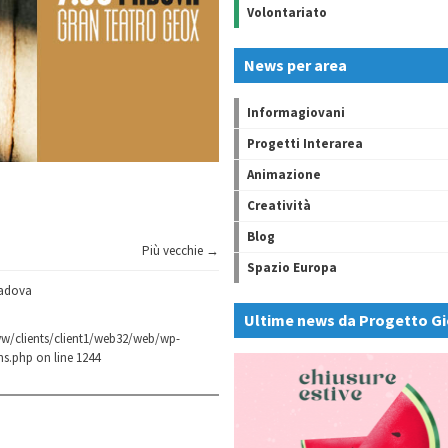
Volontariato
News per area
Informagiovani
Progetti Interarea
Animazione
Creatività
Blog
Più vecchie →
Spazio Europa
padova
Ultime news da Progetto Gi
w/clients/client1/web32/web/wp-
ns.php
on line
1244