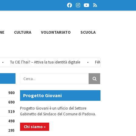
NE
CULTURA
VOLONTARIATO
SCUOLA
Tu CIE l’hai? – Attiva la tua identità digitale
•
FéMO 2026 – Il bando
•
980
Progetto Giovani
690
Progetto Giovani è un ufficio del Settore
519
Gabinetto del Sindaco del Comune di Padova.
498
Chi siamo »
295