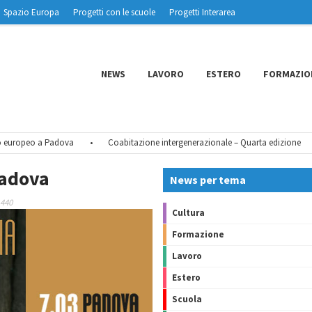
Spazio Europa
Progetti con le scuole
Progetti Interarea
NEWS
LAVORO
ESTERO
FORMAZIO
europeo a Padova
•
Coabitazione intergenerazionale – Quarta edizione
•
adova
News per tema
 440
Cultura
Formazione
Lavoro
Estero
Scuola