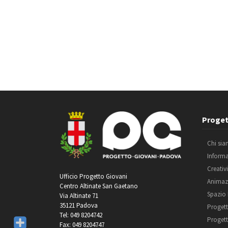
Proget
Chi si
Inform
Creativ
Ufficio Progetto Giovani
Animaz
Centro Altinate San Gaetano
Spazio
Via Altinate 71
35121 Padova
Progett
Tel: 049 8204742
Progett
Fax: 049 8204747