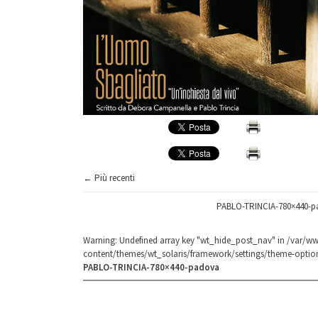
← Più recenti
PABLO-TRINCIA-780×440-
Warning
: Undefined array key "wt_hide_post_nav" in
/var/ww
content/themes/wt_solaris/framework/settings/theme-optio
PABLO-TRINCIA-780×440-padova