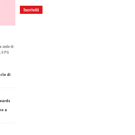
a sede di
 il PG
clo di
owards
eo a