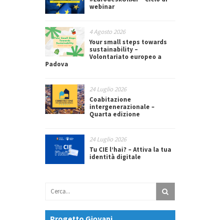
webinar
4 Agosto 2026
Your small steps towards
sustainability –
Volontariato europeo a
Padova
24 Luglio 2026
Coabitazione
intergenerazionale –
Quarta edizione
24 Luglio 2026
Tu CIE l’hai? – Attiva la tua
identità digitale
Progetto Giovani