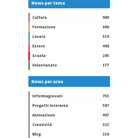
News per tema
Cultura
980
Formazione
690
Lavoro
519
Estero
498
Scuola
295
Volontariato
177
News per area
Informagiovani
753
Progetti Interarea
587
Animazione
497
Creatività
321
Blog
310