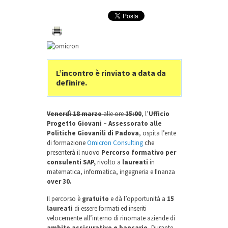
L’incontro è rinviato a data da
definire.
Venerdì 18 marzo
alle ore
15:00
, l’
Ufficio
Progetto Giovani –
Assessorato alle
Politiche Giovanili di Padova
, ospita l’ente
di formazione
Omicron Consulting
che
presenterà il nuovo
Percorso formativo per
consulenti SAP,
rivolto a
laureati
in
matematica, informatica, ingegneria e finanza
over 30.
Il percorso è
gratuito
e dà l’opportunità a
15
laureati
di essere formati ed inseriti
velocemente all’interno di rinomate aziende di
ambito assicurativo e bancario.
Durante