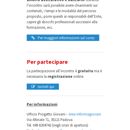
l’incontro sarà possibile avere chiarimenti sui
contenuti, i tempi e le modalità del percorso
proposto, porre quesiti ai responsabili dell’Ente,
capire gli sbocchi professionali successivi alla
formazione, ecc.
Per maggiori informazioni sul corso
Per partecipare
La partecipazione all’incontro è
gratuita
ma è
necessaria la
registrazione
online.
Iscriviti qui
Per informazioni
Ufficio Progetto Giovani –
Area Informagiovani
Via Altinate 71, 35121 Padova
Tel. 049 8204742 (negli orari di apertura)