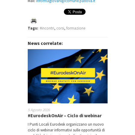
Mail:
informagiovani@comune.padova.it
Tags:
#incontri
,
corsi
,
formazione
News correlate:
5 Agosto 2026
#EurodeskOnAir – Ciclo di webinar
I Punti Locali Eurodesk organizzano un nuovo
ciclo di webinar informativi sulle opportunità di