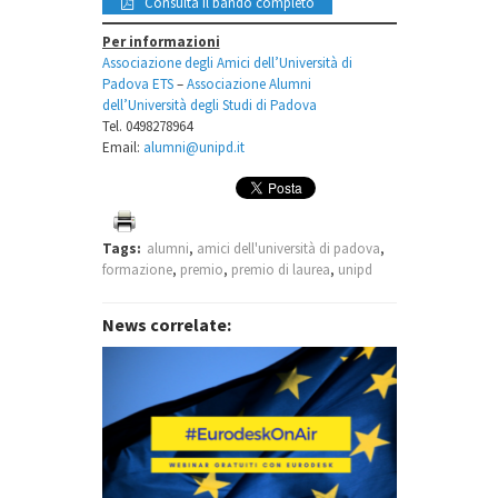
Consulta il bando completo
Per informazioni
Associazione degli Amici dell’Università di
Padova ETS
–
Associazione Alumni
dell’Università degli Studi di Padova
Tel. 0498278964
Email:
alumni@unipd.it
Tags:
alumni
,
amici dell'università di padova
,
formazione
,
premio
,
premio di laurea
,
unipd
News correlate: