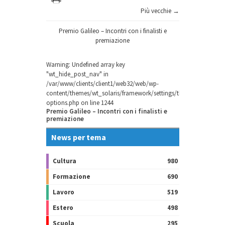
Più vecchie →
Premio Galileo – Incontri con i finalisti e
premiazione
Warning
: Undefined array key
"wt_hide_post_nav" in
/var/www/clients/client1/web32/web/wp-
content/themes/wt_solaris/framework/settings/theme-
options.php
on line
1244
Premio Galileo – Incontri con i finalisti e
premiazione
News per tema
Cultura
980
Formazione
690
Lavoro
519
Estero
498
Scuola
295