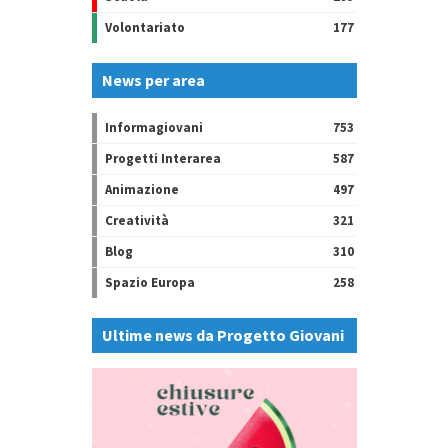
Volontariato
177
News per area
Informagiovani
753
Progetti Interarea
587
Animazione
497
Creatività
321
Blog
310
Spazio Europa
258
Ultime news da Progetto Giovani