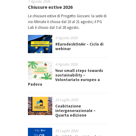
7 Agosto 2026
Chiusure estive 2026
Le chiusure estive di Progetto Giovani: la sede di
via Altinate è chiusa dal 10 al 21 agosto; il PG
Lab è chiuso dal 3 al 28 agosto.
5 Agosto 2026
#EurodeskOnAir – Ciclo di
webinar
4 Agosto 2026
Your small steps towards
sustainability –
Volontariato europeo a
Padova
24 Luglio 2026
Coabitazione
intergenerazionale –
Quarta edizione
24 Luglio 2026