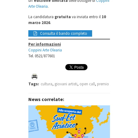
un’
edizione limitata
delle bottiglie di
Coppini
Arte Olearia
.
La candidatura
gratuita
va inviata entro il
10
marzo 2026
.
Consulta il bando completo
Per informazioni
Coppini Arte Olearia
Tel. 0521/877601
Tags:
cultura
,
giovani artisti
,
open call
,
premio
News correlate: