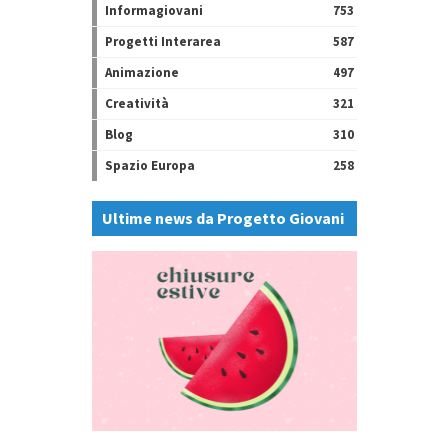
Informagiovani
753
Progetti Interarea
587
Animazione
497
Creatività
321
Blog
310
Spazio Europa
258
Ultime news da Progetto Giovani