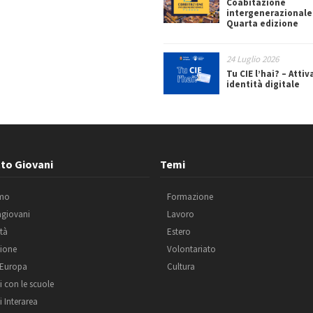
Coabitazione
intergenerazionale
Quarta edizione
24 Luglio 2026
Tu CIE l’hai? – Attiv
identità digitale
to Giovani
Temi
amo
Formazione
agiovani
Lavoro
ità
Estero
ione
Volontariato
 Europa
Cultura
i con le scuole
i Interarea