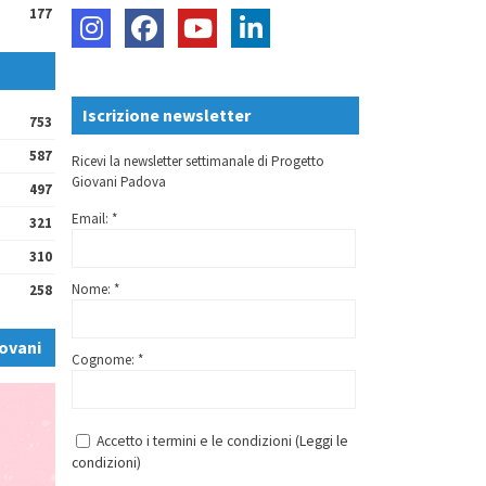
177
Iscrizione newsletter
753
587
Ricevi la newsletter settimanale di Progetto
Giovani Padova
497
Email: *
321
310
Nome: *
258
ovani
Cognome: *
Accetto i termini e le condizioni (
Leggi le
condizioni
)