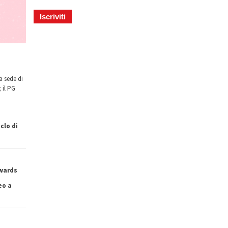
a sede di
 il PG
clo di
owards
eo a