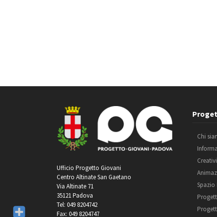
Proget
Chi si
Inform
Creativ
Ufficio Progetto Giovani
Animaz
Centro Altinate San Gaetano
Spazio
Via Altinate 71
35121 Padova
Progett
Tel: 049 8204742
Progett
Fax: 049 8204747