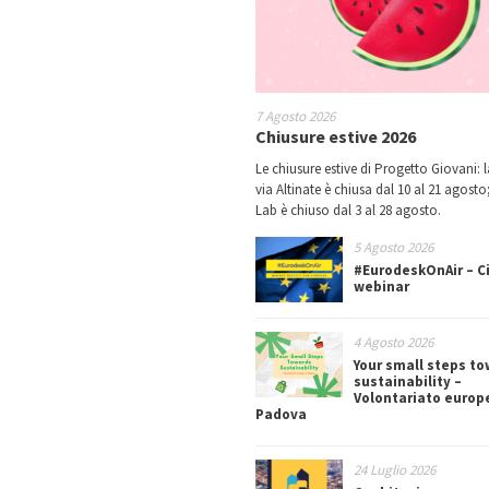
7 Agosto 2026
Chiusure estive 2026
Le chiusure estive di Progetto Giovani: l
via Altinate è chiusa dal 10 al 21 agosto;
Lab è chiuso dal 3 al 28 agosto.
5 Agosto 2026
#EurodeskOnAir – Ci
webinar
4 Agosto 2026
Your small steps t
sustainability –
Volontariato europ
Padova
24 Luglio 2026