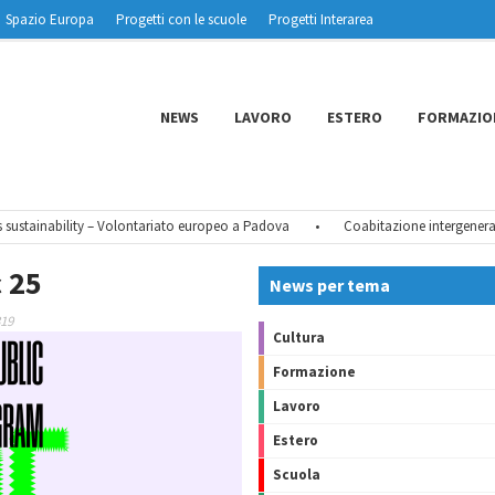
Spazio Europa
Progetti con le scuole
Progetti Interarea
NEWS
LAVORO
ESTERO
FORMAZIO
stainability – Volontariato europeo a Padova
•
Coabitazione intergenerazio
 25
News per tema
319
Cultura
Formazione
Lavoro
Estero
Scuola