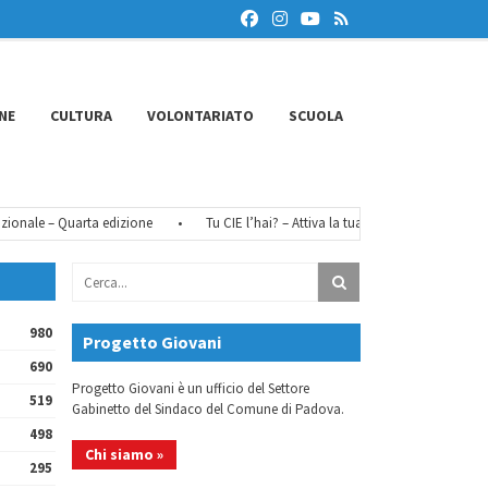
NE
CULTURA
VOLONTARIATO
SCUOLA
nale – Quarta edizione
•
Tu CIE l’hai? – Attiva la tua identità digitale
•
980
Progetto Giovani
690
Progetto Giovani è un ufficio del Settore
519
Gabinetto del Sindaco del Comune di Padova.
498
Chi siamo »
295