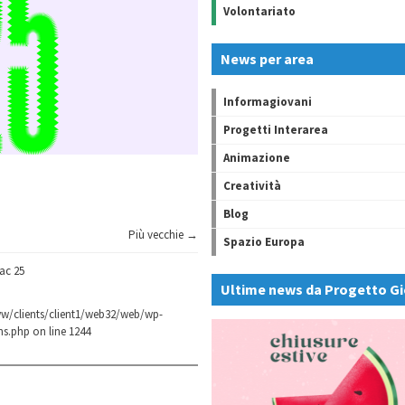
Volontariato
News per area
Informagiovani
Progetti Interarea
Animazione
Creatività
Blog
Più vecchie →
Spazio Europa
ac 25
Ultime news da Progetto Gi
w/clients/client1/web32/web/wp-
ns.php
on line
1244