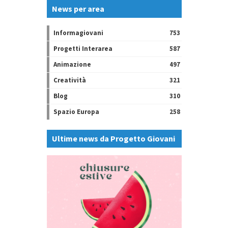
News per area
Informagiovani
753
Progetti Interarea
587
Animazione
497
Creatività
321
Blog
310
Spazio Europa
258
Ultime news da Progetto Giovani