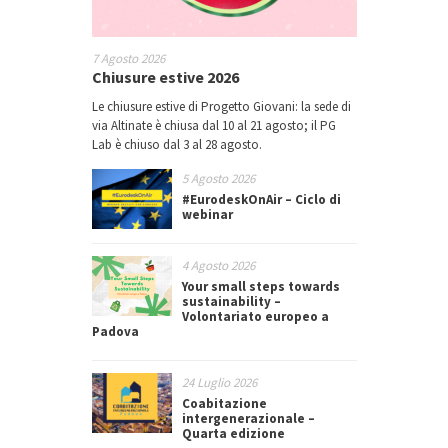
7 Agosto 2026
Chiusure estive 2026
Le chiusure estive di Progetto Giovani: la sede di
via Altinate è chiusa dal 10 al 21 agosto; il PG
Lab è chiuso dal 3 al 28 agosto.
5 Agosto 2026
#EurodeskOnAir – Ciclo di
webinar
4 Agosto 2026
Your small steps towards
sustainability –
Volontariato europeo a
Padova
24 Luglio 2026
Coabitazione
intergenerazionale –
Quarta edizione