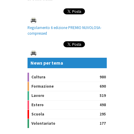
Regolamento 6 edizione PREMIO NUVOLOSA-
compressed
News per tema
Cultura
980
Formazione
690
Lavoro
519
Estero
498
Scuola
295
Volontariato
177