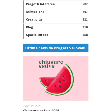
Progetti Interarea
587
Animazione
497
Creatività
321
Blog
310
Spazio Europa
258
Ultime news da Progetto Giovani
7 Agosto 2026
Chiusure estive 2026