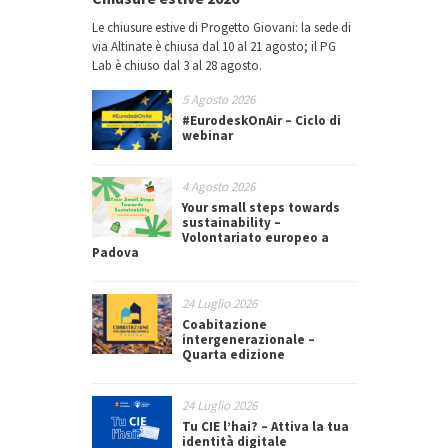
Le chiusure estive di Progetto Giovani: la sede di
via Altinate è chiusa dal 10 al 21 agosto; il PG
Lab è chiuso dal 3 al 28 agosto.
5 Agosto 2026
#EurodeskOnAir – Ciclo di
webinar
4 Agosto 2026
Your small steps towards
sustainability –
Volontariato europeo a
Padova
24 Luglio 2026
Coabitazione
intergenerazionale –
Quarta edizione
24 Luglio 2026
Tu CIE l’hai? – Attiva la tua
identità digitale