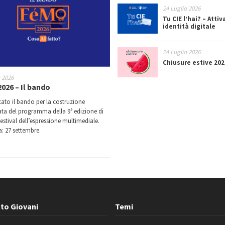
24 Luglio 2026
Tu CIE l’hai? – Attiv
identità digitale
24 Luglio 2026
Chiusure estive 202
o 2026
026 – Il bando
cato il bando per la costruzione
ata del programma della 9° edizione di
estival dell’espressione multimediale.
: 27 settembre.
to Giovani
Temi