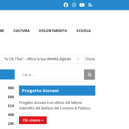
NE
CULTURA
VOLONTARIATO
SCUOLA
u CIE l’hai? – Attiva la tua identità digitale
•
Chiusure estive 2026
•
FéM
980
Progetto Giovani
690
Progetto Giovani è un ufficio del Settore
519
Gabinetto del Sindaco del Comune di Padova.
498
Chi siamo »
295