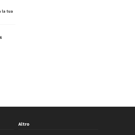
a la tua
6
Altro