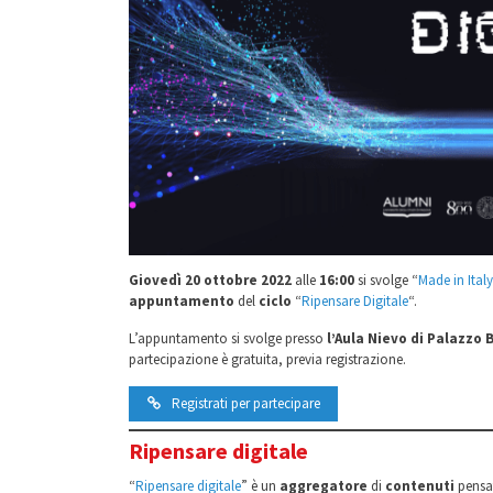
Giovedì 20 ottobre 2022
alle
16:00
si svolge “
Made in Ital
appuntamento
del
ciclo
“
Ripensare Digitale
“.
L’appuntamento si svolge presso
l’
Aula Nievo di Palazzo 
partecipazione è gratuita, previa registrazione.
Registrati per partecipare
Ripensare digitale
“
Ripensare digitale
” è un
aggregatore
di
contenuti
pensat