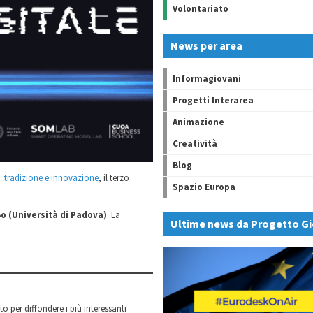
Volontariato
News per area
Informagiovani
Progetti Interarea
Animazione
Creatività
Blog
y: tradizione e innovazione
, il terzo
Spazio Europa
Bo (Università di Padova)
. La
Ultime news da Progetto Gi
o per diffondere i più interessanti