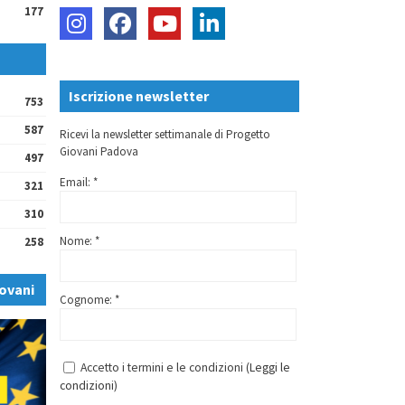
177
Iscrizione newsletter
753
587
Ricevi la newsletter settimanale di Progetto
Giovani Padova
497
Email: *
321
310
Nome: *
258
ovani
Cognome: *
Accetto i termini e le condizioni (
Leggi le
condizioni
)