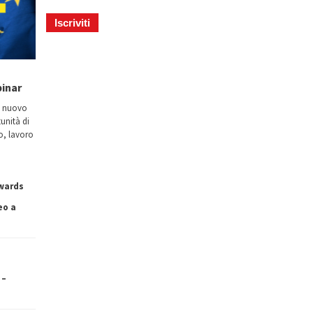
binar
n nuovo
tunità di
io, lavoro
owards
eo a
 –