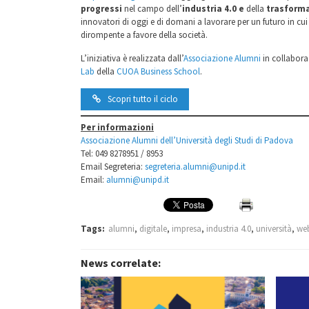
progressi
nel campo dell’
industria 4.0 e
della
trasforma
innovatori di oggi e di domani a lavorare per un futuro in c
dirompente a favore della società.
L’iniziativa è realizzata dall’
Associazione Alumni
in collabor
Lab
della
CUOA Business School
.
Scopri tutto il ciclo
Per informazioni
Associazione Alumni dell’Università degli Studi di Padova
Tel: 049 8278951 / 8953
Email Segreteria:
segreteria.alumni@unipd.it
Email:
alumni@unipd.it
Tags:
alumni
,
digitale
,
impresa
,
industria 4.0
,
università
,
we
News correlate: