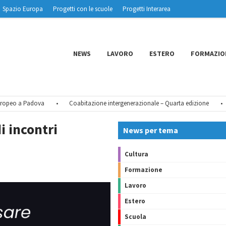
Spazio Europa
Progetti con le scuole
Progetti Interarea
NEWS
LAVORO
ESTERO
FORMAZIO
opeo a Padova
•
Coabitazione intergenerazionale – Quarta edizione
•
T
i incontri
News per tema
Cultura
Formazione
Lavoro
Estero
Scuola