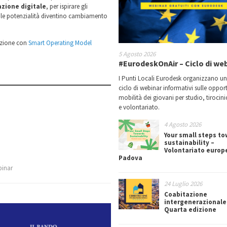
zione digitale
, per ispirare gli
ui le potenzialità diventino cambiamento
azione con
Smart Operating Model
5 Agosto 2026
#EurodeskOnAir – Ciclo di we
I Punti Locali Eurodesk organizzano u
ciclo di webinar informativi sulle oppor
mobilità dei giovani per studio, tirocin
e volontariato.
4 Agosto 2026
Your small steps t
sustainability –
Volontariato europ
Padova
binar
24 Luglio 2026
Coabitazione
intergenerazionale
Quarta edizione