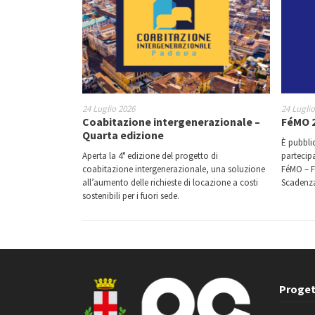
24 Luglio 2026
24 Lugli
Coabitazione intergenerazionale –
FéMO 2
Quarta edizione
È pubbli
Aperta la 4° edizione del progetto di
partecip
coabitazione intergenerazionale, una soluzione
FéMO – F
all’aumento delle richieste di locazione a costi
Scadenza
sostenibili per i fuori sede.
Proget