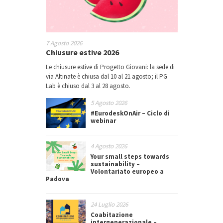
7 Agosto 2026
Chiusure estive 2026
Le chiusure estive di Progetto Giovani: la sede di
via Altinate è chiusa dal 10 al 21 agosto; il PG
Lab è chiuso dal 3 al 28 agosto.
5 Agosto 2026
#EurodeskOnAir – Ciclo di
webinar
4 Agosto 2026
Your small steps towards
sustainability –
Volontariato europeo a
Padova
24 Luglio 2026
Coabitazione
intergenerazionale –