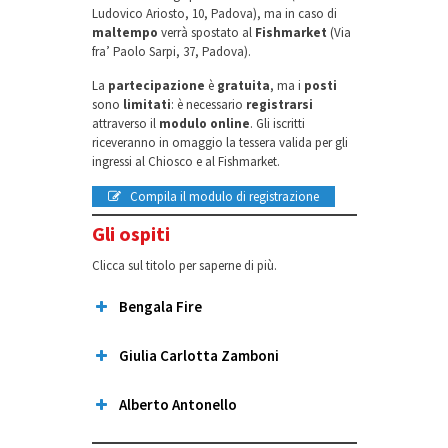
Ludovico Ariosto, 10, Padova), ma in caso di
maltempo
verrà spostato al
Fishmarket
(Via
fra’ Paolo Sarpi, 37, Padova).
La
partecipazione
è
gratuita
, ma i
posti
sono
limitati
: è necessario
registrarsi
attraverso il
modulo online
. Gli iscritti
riceveranno in omaggio la tessera valida per gli
ingressi al Chiosco e al Fishmarket.
Compila il modulo di registrazione
Gli ospiti
Clicca sul titolo per saperne di più.
Bengala Fire
Giulia Carlotta Zamboni
Alberto Antonello