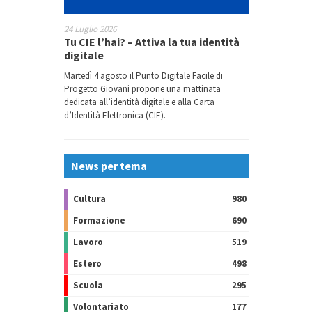
24 Luglio 2026
Tu CIE l’hai? – Attiva la tua identità
digitale
Martedì 4 agosto il Punto Digitale Facile di
Progetto Giovani propone una mattinata
dedicata all’identità digitale e alla Carta
d’Identità Elettronica (CIE).
News per tema
Cultura
980
Formazione
690
Lavoro
519
Estero
498
Scuola
295
Volontariato
177