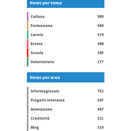
News per tema
Cultura
980
Formazione
690
Lavoro
519
Estero
498
Scuola
295
Volontariato
177
News per area
Informagiovani
753
Progetti Interarea
587
Animazione
497
Creatività
321
Blog
310