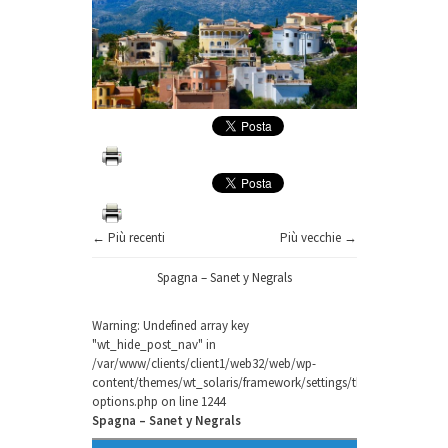
← Più recenti
Più vecchie →
Spagna – Sanet y Negrals
Warning
: Undefined array key
"wt_hide_post_nav" in
/var/www/clients/client1/web32/web/wp-
content/themes/wt_solaris/framework/settings/theme-
options.php
on line
1244
Spagna – Sanet y Negrals