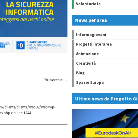
Volontariato
News per area
Informagiovani
Progetti Interarea
Animazione
Creatività
Blog
Più vecchie →
Spazio Europa
a
Ultime news da Progetto Gi
w/clients/client1/web32/web/wp-
ns.php
on line
1244