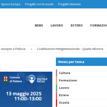
Spazio Europa
Progetti con le scuole
Progetti Interarea
NEWS
LAVORO
ESTERO
FORMAZIO
uropeo a Padova
•
Coabitazione intergenerazionale – Quarta edizione
•
News per tema
9
Cultura
Formazione
Lavoro
Estero
Scuola