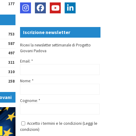
177
Iscrizione newsletter
753
587
Ricevi la newsletter settimanale di Progetto
Giovani Padova
497
Email: *
321
310
Nome: *
258
ovani
Cognome: *
Accetto i termini e le condizioni (
Leggi le
condizioni
)