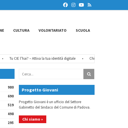
NE
CULTURA
VOLONTARIATO
SCUOLA
Tu CIE l’hai? – Attiva la tua identità digitale
•
Chiusure estive 2026
•
980
Progetto Giovani
690
Progetto Giovani è un ufficio del Settore
519
Gabinetto del Sindaco del Comune di Padova.
498
Chi siamo »
295