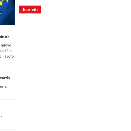
binar
n nuovo
tunità di
io, lavoro
owards
eo a
 –