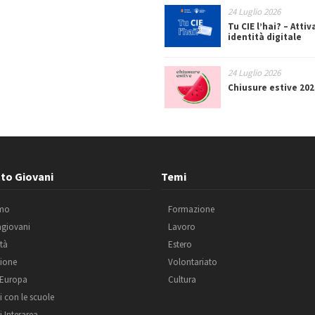
24 Luglio 2026
Tu CIE l’hai? – Attiv
identità digitale
24 Luglio 2026
Chiusure estive 202
to Giovani
Temi
amo
Formazione
agiovani
Lavoro
ità
Estero
ione
Volontariato
 Europa
Cultura
i con le scuole
i Interarea