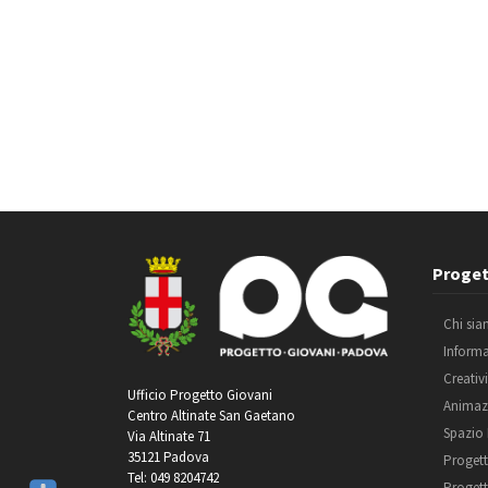
Proget
Chi si
Inform
Creativ
Ufficio Progetto Giovani
Animaz
Centro Altinate San Gaetano
Spazio
Via Altinate 71
35121 Padova
Progett
Tel: 049 8204742
Progett