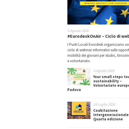
5 Agosto 2026
#EurodeskOnAir – Ciclo di we
I Punti Locali Eurodesk organizzano u
ciclo di webinar informativi sulle oppor
mobilità dei giovani per studio, tirocin
e volontariato.
4 Agosto 2026
Your small steps t
sustainability –
Volontariato europ
Padova
24 Luglio 2026
Coabitazione
intergenerazionale
Quarta edizione