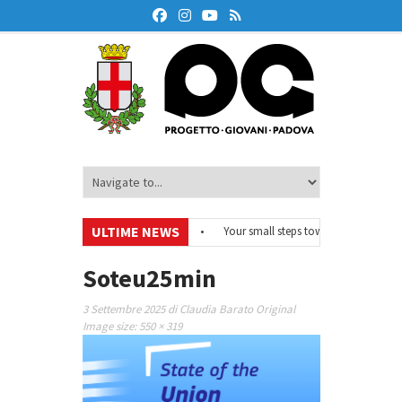
ULTIME NEWS
#EurodeskOnAir – Ciclo di webinar
•
Your small steps towards sustainabilit
i educazione finanziaria
•
Oxford Debate Lab – Borse di studio 2026/27
•
Soteu25min
3 Settembre 2025
di
Claudia Barato
Original
Image size:
550 × 319