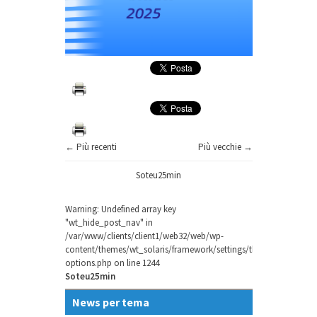
← Più recenti
Più vecchie →
Soteu25min
Warning
: Undefined array key
"wt_hide_post_nav" in
/var/www/clients/client1/web32/web/wp-
content/themes/wt_solaris/framework/settings/theme-
options.php
on line
1244
Soteu25min
News per tema