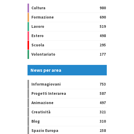
Cultura
980
Formazione
690
Lavoro
519
Estero
498
Scuola
295
Volontariato
177
News per area
Informagiovani
753
Progetti Interarea
587
Animazione
497
Creatività
321
Blog
310
Spazio Europa
258