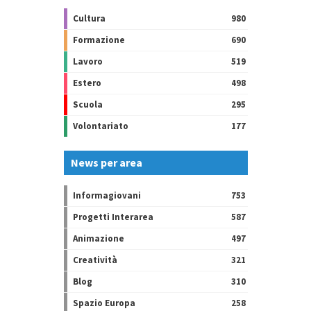
Cultura
980
Formazione
690
Lavoro
519
Estero
498
Scuola
295
Volontariato
177
News per area
Informagiovani
753
Progetti Interarea
587
Animazione
497
Creatività
321
Blog
310
Spazio Europa
258