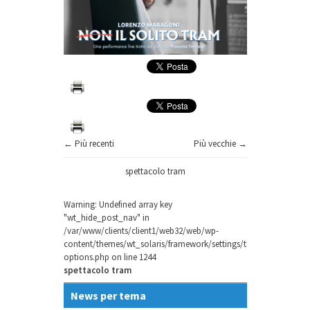
← Più recenti
Più vecchie →
spettacolo tram
Warning
: Undefined array key
"wt_hide_post_nav" in
/var/www/clients/client1/web32/web/wp-
content/themes/wt_solaris/framework/settings/theme-
options.php
on line
1244
spettacolo tram
News per tema