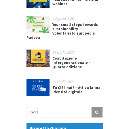
webinar
4 Agosto 2026
Your small steps towards
sustainability –
Volontariato europeo a
Padova
24 Luglio 2026
Coabitazione
intergenerazionale –
Quarta edizione
24 Luglio 2026
Tu CIE l’hai? – Attiva la tua
identità digitale
Progetto Giovani