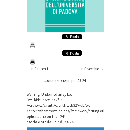
← Più recenti
Più vecchie →
storia e storie unipd_23-24
Warning
: Undefined array key
"wt_hide_post_nav" in
/var/www/clients/client1/web32/web/wp-
content/themes/wt_solaris/framework/settings/theme-
options.php
on line
1244
storia e storie unipd_23-24