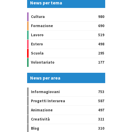
News per tema
Cultura
980
Formazione
690
Lavoro
519
Estero
498
Scuola
295
Volontariato
177
News per area
Informagiovani
753
Progetti Interarea
587
Animazione
497
Creatività
321
Blog
310