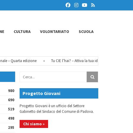
NE
CULTURA
VOLONTARIATO
SCUOLA
 – Quarta edizione
•
Tu CIE l’hai? – Attiva la tua identità digitale
•
FéM
980
Progetto Giovani
690
Progetto Giovani è un ufficio del Settore
519
Gabinetto del Sindaco del Comune di Padova.
498
Chi siamo »
295