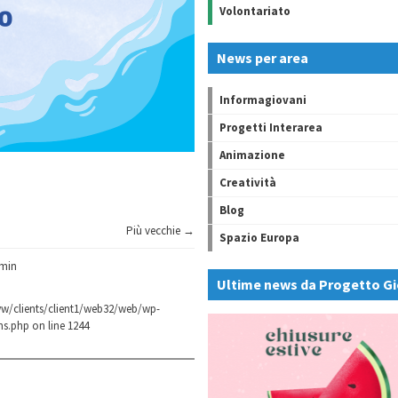
Volontariato
News per area
Informagiovani
Progetti Interarea
Animazione
Creatività
Blog
Più vecchie →
Spazio Europa
min
Ultime news da Progetto Gi
w/clients/client1/web32/web/wp-
ns.php
on line
1244