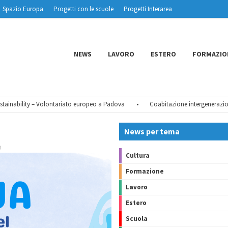
Spazio Europa
Progetti con le scuole
Progetti Interarea
NEWS
LAVORO
ESTERO
FORMAZIO
nability – Volontariato europeo a Padova
•
Coabitazione intergenerazionale
News per tema
9
Cultura
Formazione
Lavoro
Estero
Scuola