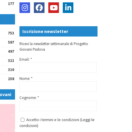
177
Iscrizione newsletter
753
587
Ricevi la newsletter settimanale di Progetto
Giovani Padova
497
Email: *
321
310
Nome: *
258
ovani
Cognome: *
Accetto i termini e le condizioni (
Leggi le
condizioni
)