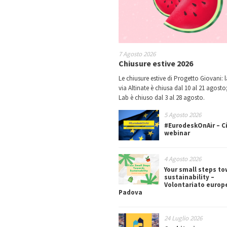
7 Agosto 2026
Chiusure estive 2026
Le chiusure estive di Progetto Giovani: l
via Altinate è chiusa dal 10 al 21 agosto;
Lab è chiuso dal 3 al 28 agosto.
5 Agosto 2026
#EurodeskOnAir – Ci
webinar
4 Agosto 2026
Your small steps t
sustainability –
Volontariato europ
Padova
24 Luglio 2026