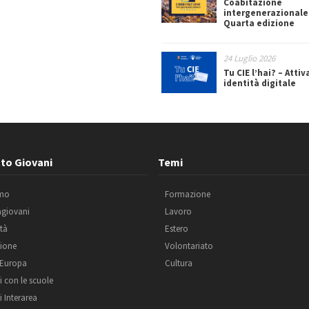
Coabitazione
intergenerazionale
Quarta edizione
24 Luglio 2026
Tu CIE l’hai? – Attiv
identità digitale
to Giovani
Temi
amo
Formazione
agiovani
Lavoro
ità
Estero
ione
Volontariato
 Europa
Cultura
i con le scuole
i Interarea