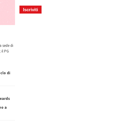
a sede di
 il PG
clo di
owards
eo a