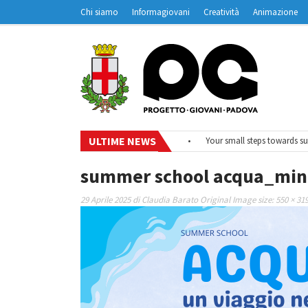
Chi siamo
Informagiovani
Creatività
Animazione
Contatti
Padovanet
ULTIME NEWS
•
#EurodeskOnAir – Ciclo di webinar
•
Your small steps towards sustai
summer school acqua_min
29 Aprile 2025
di
Claudia Barato
Original Image size:
550 × 31