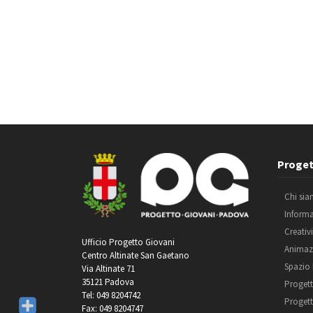
Proget
Chi si
Inform
Creativ
Ufficio Progetto Giovani
Animaz
Centro Altinate San Gaetano
Spazio
Via Altinate 71
35121 Padova
Progett
Tel: 049 8204742
Progett
Fax: 049 8204747