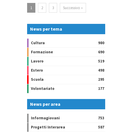
1
2
3
Successivo »
News per tema
Cultura
980
Formazione
690
Lavoro
519
Estero
498
Scuola
295
Volontariato
177
News per area
Informagiovani
753
Progetti Interarea
587