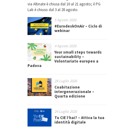
via Altinate è chiusa dal 10 al 21 agosto; il PG
Lab è chiuso dal 3 al 28 agosto.
5 Agosto 2026
#EurodeskOnAir – Ciclo di
webinar
4 Agosto 2026
Your small steps towards
sustainability –
Volontariato europeo a
Padova
24 Luglio 2026
Coabitazione
intergenerazionale –
Quarta edizione
24 Luglio 2026
Tu CIE l’hai? – Attiva la tua
identità digitale