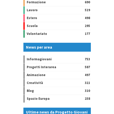
Formazione
690
Lavoro
519
Estero
498
Scuola
295
Volontariato
177
News per area
Informagiovani
753
Progetti Interarea
587
Animazione
497
Creatività
321
Blog
310
Spazio Europa
258
Ultime news da Progetto Giovani