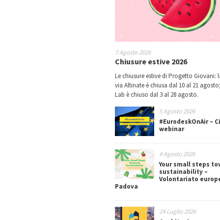
7 Agosto 2026
Chiusure estive 2026
Le chiusure estive di Progetto Giovani: l
via Altinate è chiusa dal 10 al 21 agosto;
Lab è chiuso dal 3 al 28 agosto.
5 Agosto 2026
#EurodeskOnAir – Ci
webinar
4 Agosto 2026
Your small steps t
sustainability –
Volontariato europ
Padova
24 Luglio 2026