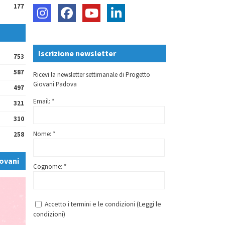
177
Iscrizione newsletter
753
587
Ricevi la newsletter settimanale di Progetto
Giovani Padova
497
Email: *
321
310
Nome: *
258
ovani
Cognome: *
Accetto i termini e le condizioni (
Leggi le
condizioni
)