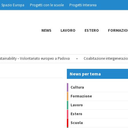
Spazio Europa
Progetti con le scuole
Progetti Interarea
NEWS
LAVORO
ESTERO
FORMAZIO
inability – Volontariato europeo a Padova
•
Coabitazione intergenerazional
News per tema
Cultura
Formazione
Lavoro
Estero
Scuola