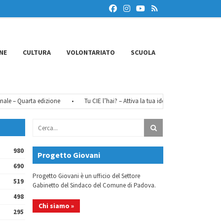
NE
CULTURA
VOLONTARIATO
SCUOLA
e – Quarta edizione
•
Tu CIE l’hai? – Attiva la tua identità digitale
•
Fé
980
Progetto Giovani
690
Progetto Giovani è un ufficio del Settore
519
Gabinetto del Sindaco del Comune di Padova.
498
Chi siamo »
295