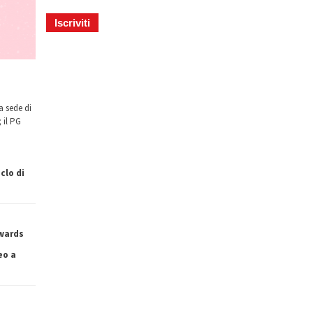
a sede di
 il PG
clo di
owards
eo a