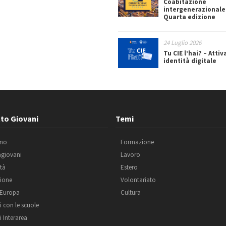
Coabitazione
intergenerazionale
Quarta edizione
24 Luglio 2026
Tu CIE l’hai? – Attiv
identità digitale
to Giovani
Temi
amo
Formazione
agiovani
Lavoro
ità
Estero
ione
Volontariato
 Europa
Cultura
i con le scuole
i Interarea