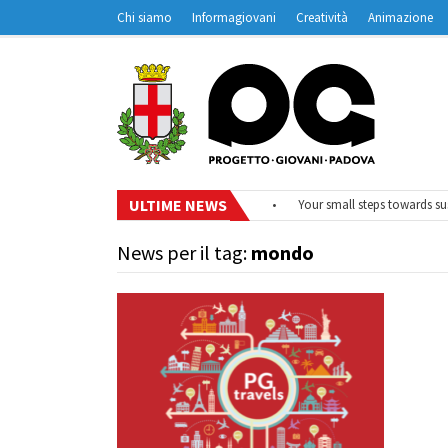
Chi siamo
Informagiovani
Creatività
Animazione
Contatti
Padovanet
ULTIME NEWS
•
#EurodeskOnAir – Ciclo di webinar
•
Your small steps towards susta
News per il tag:
mondo