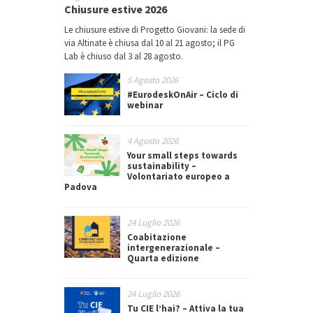
Chiusure estive 2026
Le chiusure estive di Progetto Giovani: la sede di
via Altinate è chiusa dal 10 al 21 agosto; il PG
Lab è chiuso dal 3 al 28 agosto.
5 Agosto 2026
#EurodeskOnAir – Ciclo di
webinar
4 Agosto 2026
Your small steps towards
sustainability –
Volontariato europeo a
Padova
24 Luglio 2026
Coabitazione
intergenerazionale –
Quarta edizione
24 Luglio 2026
Tu CIE l’hai? – Attiva la tua