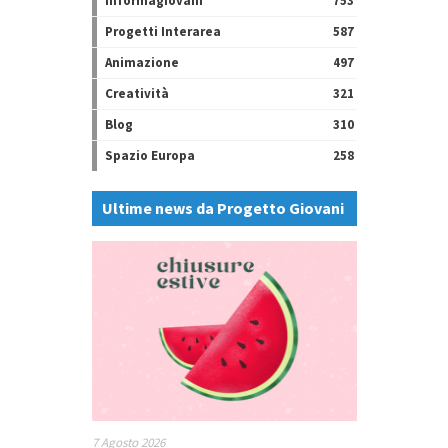
Informagiovani
753
Progetti Interarea
587
Animazione
497
Creatività
321
Blog
310
Spazio Europa
258
Ultime news da Progetto Giovani
7 Agosto 2026