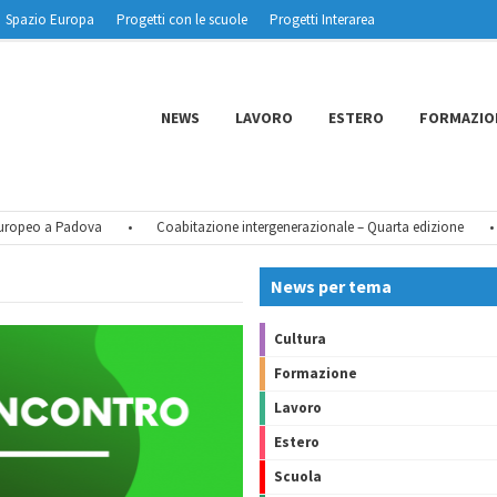
Spazio Europa
Progetti con le scuole
Progetti Interarea
NEWS
LAVORO
ESTERO
FORMAZIO
peo a Padova
•
Coabitazione intergenerazionale – Quarta edizione
•
T
News per tema
Cultura
Formazione
Lavoro
Estero
Scuola