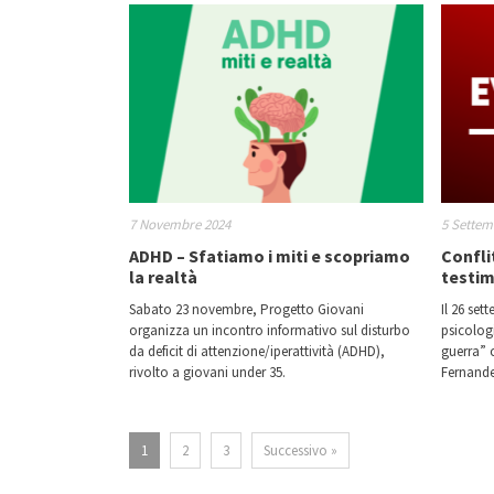
7 Novembre 2024
5 Settem
ADHD – Sfatiamo i miti e scopriamo
Confli
la realtà
testim
Sabato 23 novembre, Progetto Giovani
Il 26 set
organizza un incontro informativo sul disturbo
psicolog
da deficit di attenzione/iperattività (ADHD),
guerra” 
rivolto a giovani under 35.
Fernande
1
2
3
Successivo »