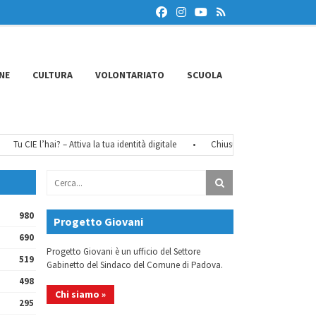
NE
CULTURA
VOLONTARIATO
SCUOLA
u CIE l’hai? – Attiva la tua identità digitale
•
Chiusure estive 2026
•
FéM
980
Progetto Giovani
690
Progetto Giovani è un ufficio del Settore
519
Gabinetto del Sindaco del Comune di Padova.
498
Chi siamo »
295