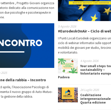
9 settembre , Progetto Giovani organizza
atorio dedicato alla comunicazione non
con due psicologhe e psicoterapeute in
ne.
5 Agosto 2026
#EurodeskOnAir – Ciclo di we
I Punti Locali Eurodesk organizzano u
ciclo di webinar informativi sulle oppor
mobilità dei giovani per studio, tirocin
e volontariato.
4 Agosto 2026
Your small steps t
sustainability –
 2025
Volontariato europ
Padova
ne della rabbia – Incontro
0 aprile, l’Associazione Psicologo di
24 Luglio 2026
resenta il nuovo gruppo di Auto-Mutuo-
Coabitazione
 la gestione della rabbia.
intergenerazionale
Quarta edizione