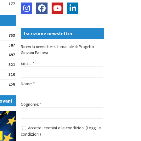
177
Iscrizione newsletter
753
587
Ricevi la newsletter settimanale di Progetto
Giovani Padova
497
Email: *
321
310
Nome: *
258
ovani
Cognome: *
Accetto i termini e le condizioni (
Leggi le
condizioni
)