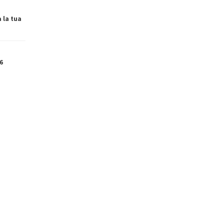
a la tua
6