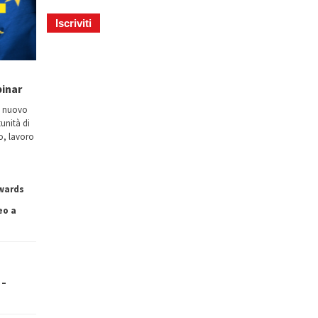
binar
n nuovo
tunità di
io, lavoro
owards
eo a
 –