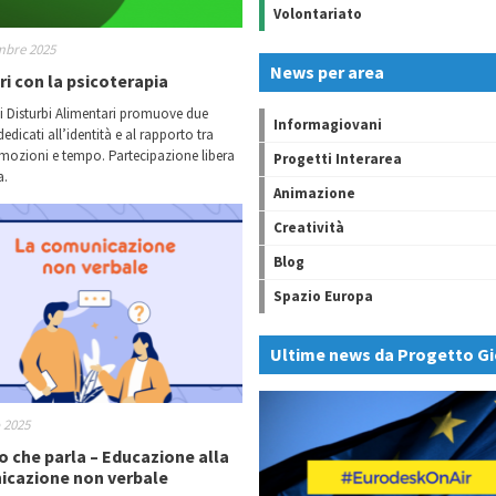
Volontariato
mbre 2025
News per area
ri con la psicoterapia
r i Disturbi Alimentari promuove due
Informagiovani
dedicati all’identità e al rapporto tra
mozioni e tempo. Partecipazione libera
Progetti Interarea
a.
Animazione
Creatività
Blog
Spazio Europa
Ultime news da Progetto Gi
o 2025
po che parla – Educazione alla
cazione non verbale