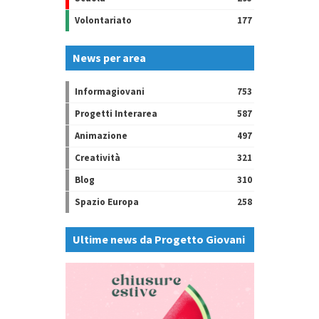
Volontariato
177
News per area
Informagiovani
753
Progetti Interarea
587
Animazione
497
Creatività
321
Blog
310
Spazio Europa
258
Ultime news da Progetto Giovani