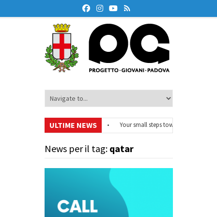
ULTIME NEWS
#EurodeskOnAir – Ciclo di webinar
•
Your small steps towards sustainabilit
i educazione finanziaria
•
Oxford Debate Lab – Borse di studio 2026/27
•
News per il tag:
qatar