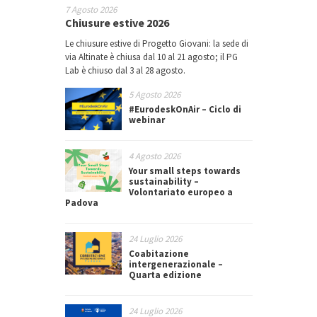
7 Agosto 2026
Chiusure estive 2026
Le chiusure estive di Progetto Giovani: la sede di
via Altinate è chiusa dal 10 al 21 agosto; il PG
Lab è chiuso dal 3 al 28 agosto.
5 Agosto 2026
#EurodeskOnAir – Ciclo di
webinar
4 Agosto 2026
Your small steps towards
sustainability –
Volontariato europeo a
Padova
24 Luglio 2026
Coabitazione
intergenerazionale –
Quarta edizione
24 Luglio 2026