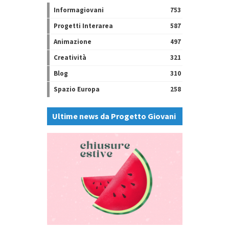
Informagiovani
753
Progetti Interarea
587
Animazione
497
Creatività
321
Blog
310
Spazio Europa
258
Ultime news da Progetto Giovani