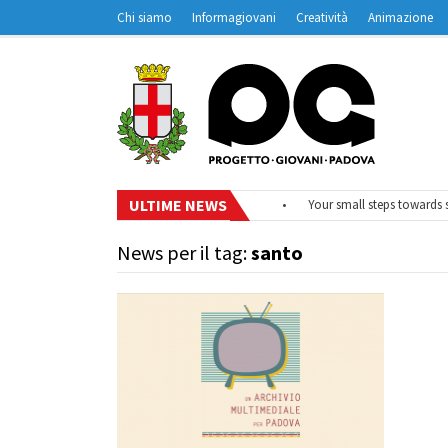
Chi siamo
Informagiovani
Creatività
Animazione
Contatti
Padovanet
ULTIME NEWS
26
•
#EurodeskOnAir – Ciclo di webinar
•
Your small steps towards sus
News per il tag:
santo