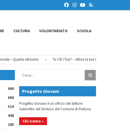
NE
CULTURA
VOLONTARIATO
SCUOLA
le – Quarta edizione
•
Tu CIE l’hai? – Attiva la tua identità digitale
•
F
980
Progetto Giovani
690
Progetto Giovani è un ufficio del Settore
519
Gabinetto del Sindaco del Comune di Padova.
498
Chi siamo »
295