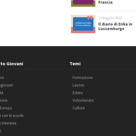
Francia
7 Maggio 2026
Il diario di Erika in
Lussemburgo
to Giovani
Temi
amo
Formazione
agiovani
Lavoro
ità
Estero
ione
Volontariato
 Europa
Cultura
i con le scuole
i Interarea
i