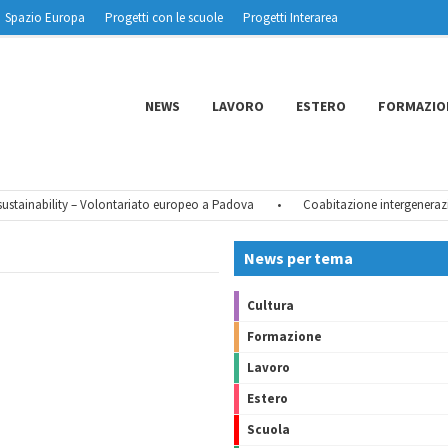
Spazio Europa
Progetti con le scuole
Progetti Interarea
NEWS
LAVORO
ESTERO
FORMAZIO
tainability – Volontariato europeo a Padova
•
Coabitazione intergeneraziona
News per tema
Cultura
Formazione
Lavoro
Estero
Scuola