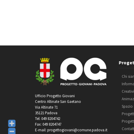
Proget
Chi si
Inform
Creativ
Ufficio Progetto Giovani
Animaz
Centro Altinate San Gaetano
Spazio
Via Altinate 71
35121 Padova
Progett
Tel: 049 8204742
Progett
Fax: 049 8204747
Contatt
E-mail: progettogiovani@comune.padova.it