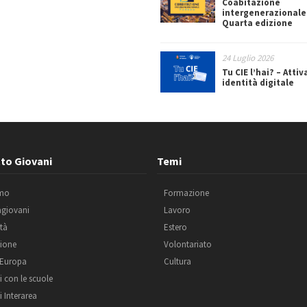
Coabitazione
intergenerazionale
Quarta edizione
24 Luglio 2026
Tu CIE l’hai? – Attiv
identità digitale
to Giovani
Temi
amo
Formazione
agiovani
Lavoro
ità
Estero
ione
Volontariato
 Europa
Cultura
i con le scuole
i Interarea