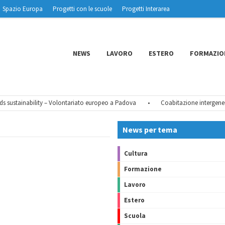
Spazio Europa
Progetti con le scuole
Progetti Interarea
NEWS
LAVORO
ESTERO
FORMAZIO
sustainability – Volontariato europeo a Padova
•
Coabitazione intergenerazi
News per tema
Cultura
Formazione
Lavoro
Estero
Scuola