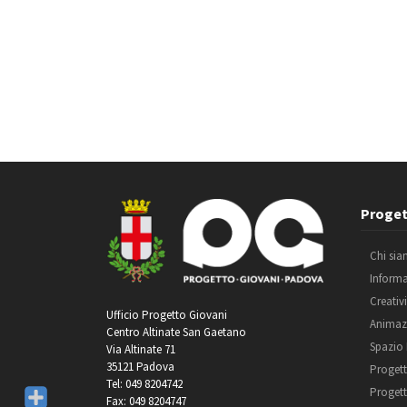
Proget
Chi si
Inform
Creativ
Ufficio Progetto Giovani
Animaz
Centro Altinate San Gaetano
Spazio
Via Altinate 71
35121 Padova
Progett
Tel: 049 8204742
Progett
Fax: 049 8204747