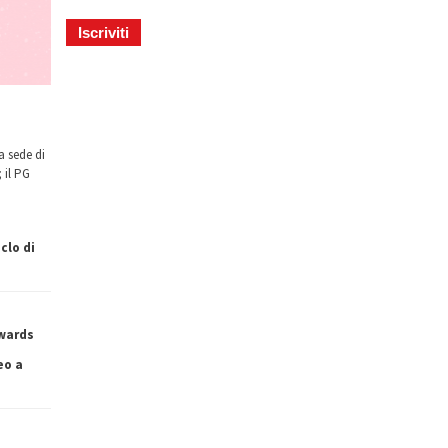
a sede di
 il PG
clo di
owards
eo a