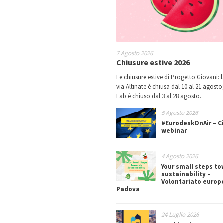
7 Agosto 2026
Chiusure estive 2026
Le chiusure estive di Progetto Giovani: l
via Altinate è chiusa dal 10 al 21 agosto;
Lab è chiuso dal 3 al 28 agosto.
5 Agosto 2026
#EurodeskOnAir – Ci
webinar
4 Agosto 2026
Your small steps t
sustainability –
Volontariato europ
Padova
24 Luglio 2026