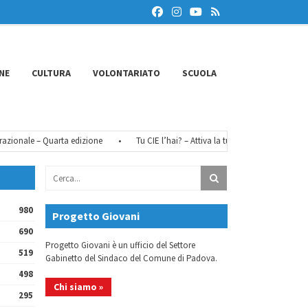
NE
CULTURA
VOLONTARIATO
SCUOLA
onale – Quarta edizione
•
Tu CIE l’hai? – Attiva la tua identità digitale
•
980
Progetto Giovani
690
Progetto Giovani è un ufficio del Settore
519
Gabinetto del Sindaco del Comune di Padova.
498
Chi siamo »
295