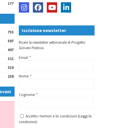
177
Iscrizione newsletter
753
587
Ricevi la newsletter settimanale di Progetto
Giovani Padova
497
Email: *
321
310
Nome: *
258
ovani
Cognome: *
Accetto i termini e le condizioni (
Leggi le
condizioni
)