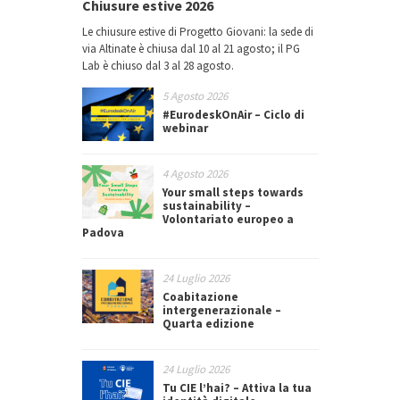
Chiusure estive 2026
Le chiusure estive di Progetto Giovani: la sede di
via Altinate è chiusa dal 10 al 21 agosto; il PG
Lab è chiuso dal 3 al 28 agosto.
5 Agosto 2026
#EurodeskOnAir – Ciclo di
webinar
4 Agosto 2026
Your small steps towards
sustainability –
Volontariato europeo a
Padova
24 Luglio 2026
Coabitazione
intergenerazionale –
Quarta edizione
24 Luglio 2026
Tu CIE l’hai? – Attiva la tua