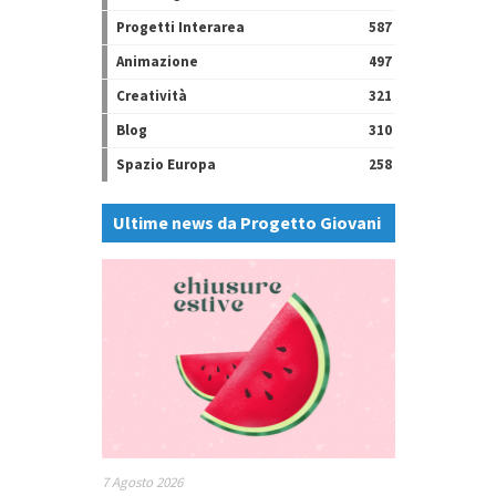
Progetti Interarea
587
Animazione
497
Creatività
321
Blog
310
Spazio Europa
258
Ultime news da Progetto Giovani
7 Agosto 2026