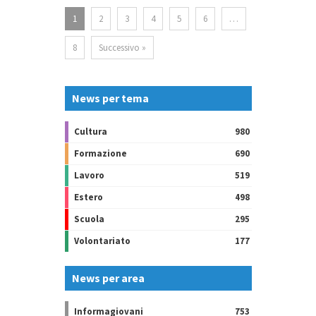
1
2
3
4
5
6
…
8
Successivo »
News per tema
Cultura
980
Formazione
690
Lavoro
519
Estero
498
Scuola
295
Volontariato
177
News per area
Informagiovani
753